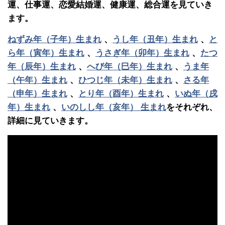
運、仕事運、恋愛結婚運、健康運、総合運を見ていき
ます。
ねずみ年（子年）生まれ
、
うし年（丑年）生まれ
、
と
ら年（寅年）生まれ
、
うさぎ年（卯年）生まれ
、
たつ
年（辰年）生まれ
、
へび年（巳年）生まれ
、
うま年
（午年）生まれ
、
ひつじ年（未年）生まれ
、
さる年
（申年）生まれ
、
とり年（酉年）生まれ
、
いぬ年（戌
年）生まれ
、
いのしし年（亥年） 生まれ
をそれぞれ、
詳細に見ていきます。