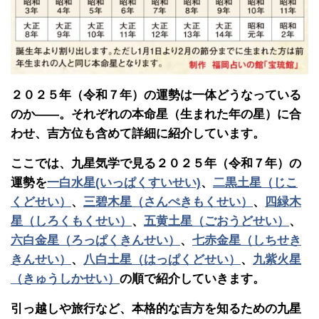
２０２５年（令和７年）の運勢は一体どうなっている
のか――。それぞれの本命星（生まれた年の星）に合
わせ、吉方位も含めて詳細に紹介しています。
ここでは、九星気学で見る２０２５年（令和７年）の
運勢を
一白水星(いっぱくすいせい)
、
二黒土星（じこ
くどせい）
、
三碧木星（さんぺきもくせい）
、
四緑木
星（しろくもくせい）
、
五黄土星（ごおうどせい）
、
六白金星（ろっぱくきんせい）
、
七赤金星（しちせき
きんせい）
、
八白土星（はっぱくどせい）
、
九紫火星
（きゅうしかせい）
の順で紹介していきます。
引っ越しや旅行など、本格的な吉方を知るための九星