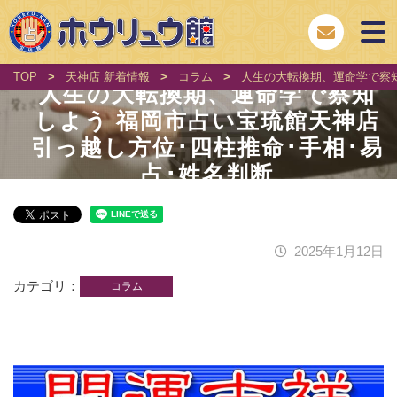
TOP
>
天神店 新着情報
>
コラム
>
人生の大転換期、運命学で察知
人生の大転換期、運命学で察知
しよう 福岡市占い宝琉館天神店
引っ越し方位･四柱推命･手相･易
占･姓名判断
2025年1月12日
カテゴリ
コラム