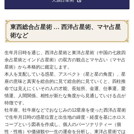
東西総合占星術 … 西洋占星術、マヤ占星
術など
生年月日時を通じ、西洋占星術と東洋占星術（中国の七政四
余占星術とインド占星術）の双方の観点とマヤ占い（マヤ占
星術）から本格的に鑑定します。
本人を支配している惑星、アスペクト（星と星の角度）、星
座の意味と真実を総合的に見て総合的に見ていくと、四柱推
命では見えにくいその人の才能、長短所、金運、仕事運、愛
情運、人間関係、相性が新たな角度から見通していける点が
特徴です。
牡羊座、牡牛座などでおなじみの12星座を使った西洋占星術
で生年月日時の惑星位置と出生地の緯度・経度を基にホロス
コープという図表を作成し、個人のパーソナリティー（個
性・性格）や価値観や一生の運命を分析し、東洋占星術では