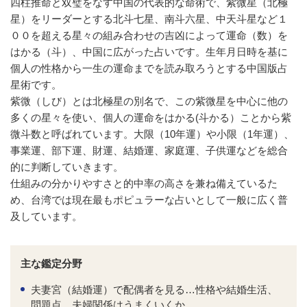
四柱推命と双璧をなす中国の代表的な命術で、紫微星（北極
星）をリーダーとする北斗七星、南斗六星、中天斗星など１
００を超える星々の組み合わせの吉凶によって運命（数）を
はかる（斗）、中国に広がった占いです。生年月日時を基に
個人の性格から一生の運命までを読み取ろうとする中国版占
星術です。
紫微（しび）とは北極星の別名で、この紫微星を中心に他の
多くの星々を使い、個人の運命をはかる(斗かる）ことから紫
微斗数と呼ばれています。大限（10年運）や小限（1年運）、
事業運、部下運、財運、結婚運、家庭運、子供運などを総合
的に判断していきます。
仕組みの分かりやすさと的中率の高さを兼ね備えているた
め、台湾では現在最もポピュラーな占いとして一般に広く普
及しています。
主な鑑定分野
夫妻宮（結婚運）で配偶者を見る…性格や結婚生活、
問題点、夫婦関係はうまくいくか。