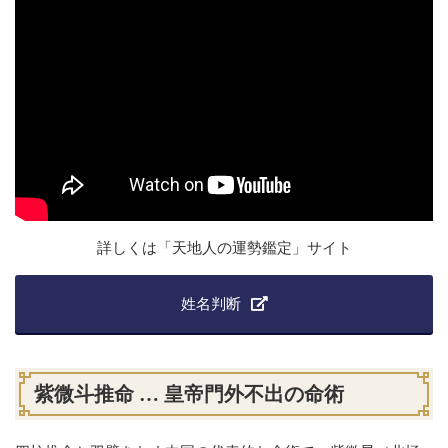
詳しくは「天地人の運勢鑑定」サイト
姓名判断
紫微斗推命 … 皇帝門外不出の命術