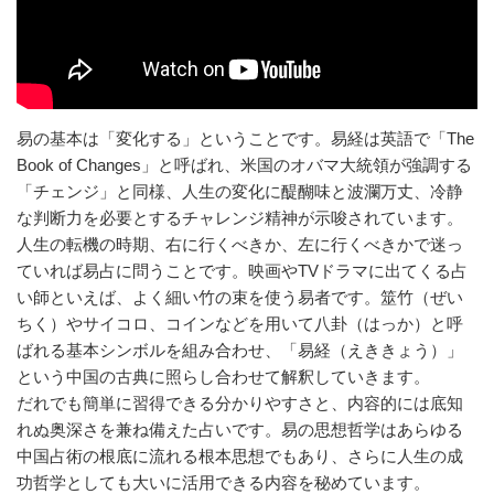
易の基本は「変化する」ということです。易経は英語で「The
Book of Changes」と呼ばれ、米国のオバマ大統領が強調する
「チェンジ」と同様、人生の変化に醍醐味と波瀾万丈、冷静
な判断力を必要とするチャレンジ精神が示唆されています。
人生の転機の時期、右に行くべきか、左に行くべきかで迷っ
ていれば易占に問うことです。映画やTVドラマに出てくる占
い師といえば、よく細い竹の束を使う易者です。筮竹（ぜい
ちく）やサイコロ、コインなどを用いて八卦（はっか）と呼
ばれる基本シンボルを組み合わせ、「易経（えききょう）」
という中国の古典に照らし合わせて解釈していきます。
だれでも簡単に習得できる分かりやすさと、内容的には底知
れぬ奥深さを兼ね備えた占いです。易の思想哲学はあらゆる
中国占術の根底に流れる根本思想でもあり、さらに人生の成
功哲学としても大いに活用できる内容を秘めています。