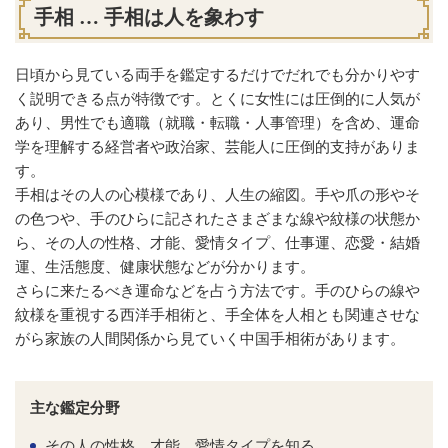
手相 … 手相は人を象わす
日頃から見ている両手を鑑定するだけでだれでも分かりやす
く説明できる点が特徴です。とくに女性には圧倒的に人気が
あり、男性でも適職（就職・転職・人事管理）を含め、運命
学を理解する経営者や政治家、芸能人に圧倒的支持がありま
す。
手相はその人の心模様であり、人生の縮図。手や爪の形やそ
の色つや、手のひらに記されたさまざまな線や紋様の状態か
ら、その人の性格、才能、愛情タイプ、仕事運、恋愛・結婚
運、生活態度、健康状態などが分かります。
さらに来たるべき運命などを占う方法です。手のひらの線や
紋様を重視する西洋手相術と、手全体を人相とも関連させな
がら家族の人間関係から見ていく中国手相術があります。
主な鑑定分野
その人の性格、才能、愛情タイプを知る。