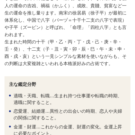
人の運命の吉凶、禍福（かふく）、成敗、貴賤、貧富など一
生の運命を推し量ります。南宋の徐居易（徐子平）が最初に
体系化し、中国で八字（パーヅ＝十干十二支の八字で表現）
や子平（ズーピン）と呼ばれ、「命理」「四柱八字」とも言
われます。
生まれた時間の十干（甲・乙・丙・丁・戊・己・庚・辛・
壬・癸）、十二支（子・丑・寅・卯・辰・巳・午・未・申・
酉・戌・亥）という一見シンプルな素材を使いながらも、そ
の判断は大変複雑といわれる本格派好みの占術です。
主な鑑定分野
適職・天職、転職…生まれ持つ仕事運や転職の時期、
適職に関すること。
恋愛運、結婚運…異性との出会いの時期、恋人や夫婦
の関係に関すること。
金運・財運…これからの金運、財運の変化。金運上昇
に必要なポイント。