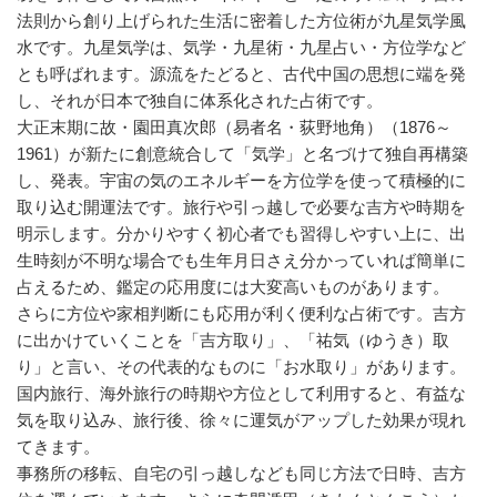
法則から創り上げられた生活に密着した方位術が九星気学風
水です。九星気学は、気学・九星術・九星占い・方位学など
とも呼ばれます。源流をたどると、古代中国の思想に端を発
し、それが日本で独自に体系化された占術です。
大正末期に故・園田真次郎（易者名・荻野地角）（1876～
1961）が新たに創意統合して「気学」と名づけて独自再構築
し、発表。宇宙の気のエネルギーを方位学を使って積極的に
取り込む開運法です。旅行や引っ越しで必要な吉方や時期を
明示します。分かりやすく初心者でも習得しやすい上に、出
生時刻が不明な場合でも生年月日さえ分かっていれば簡単に
占えるため、鑑定の応用度には大変高いものがあります。
さらに方位や家相判断にも応用が利く便利な占術です。吉方
に出かけていくことを「吉方取り」、「祐気（ゆうき）取
り」と言い、その代表的なものに「お水取り」があります。
国内旅行、海外旅行の時期や方位として利用すると、有益な
気を取り込み、旅行後、徐々に運気がアップした効果が現れ
てきます。
事務所の移転、自宅の引っ越しなども同じ方法で日時、吉方