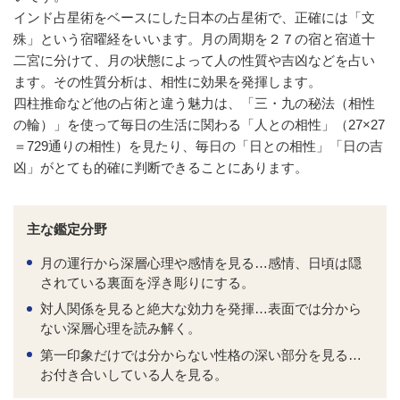
インド占星術をベースにした日本の占星術で、正確には「文
殊」という宿曜経をいいます。月の周期を２７の宿と宿道十
二宮に分けて、月の状態によって人の性質や吉凶などを占い
ます。その性質分析は、相性に効果を発揮します。
四柱推命など他の占術と違う魅力は、「三・九の秘法（相性
の輪）」を使って毎日の生活に関わる「人との相性」（27×27
＝729通りの相性）を見たり、毎日の「日との相性」「日の吉
凶」がとても的確に判断できることにあります。
主な鑑定分野
月の運行から深層心理や感情を見る…感情、日頃は隠
されている裏面を浮き彫りにする。
対人関係を見ると絶大な効力を発揮…表面では分から
ない深層心理を読み解く。
第一印象だけでは分からない性格の深い部分を見る…
お付き合いしている人を見る。