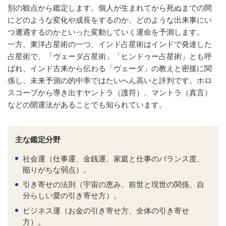
別の観点から鑑定します。個人が生まれてから死ぬまでの間
にどのような変化や成長をするのか、どのような出来事にい
つ遭遇するのかといった変動していく運命を予測します。
一方、東洋占星術の一つ、インド占星術はインドで発達した
占星術で、「ヴェーダ占星術」「ヒンドゥー占星術」とも呼
ばれ、インド古来から伝わる「ヴェーダ」の教えと密接に関
係し、未来予測の的中率ではたいへん高いと評判です。ホロ
スコープから導き出すヤントラ（護符）、マントラ（真言）
などの開運法があることでも知られています。
主な鑑定分野
社会運（仕事運、金銭運、家庭と仕事のバランス度、
陥りがちな弱点）。
引き寄せの法則（宇宙の恵み、前世と現世の関係、自
分らしい愛の引き寄せ方）。
ビジネス運（お金の引き寄せ方、全体の引き寄せ
方）。