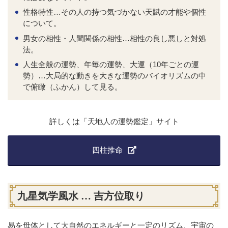
性格特性…その人の持つ気づかない天賦の才能や個性
について。
男女の相性・人間関係の相性…相性の良し悪しと対処
法。
人生全般の運勢、年毎の運勢、大運（10年ごとの運
勢）…大局的な動きを大きな運勢のバイオリズムの中
で俯瞰（ふかん）して見る。
詳しくは「天地人の運勢鑑定」サイト
四柱推命
九星気学風水 … 吉方位取り
易を母体として大自然のエネルギーと一定のリズム、宇宙の