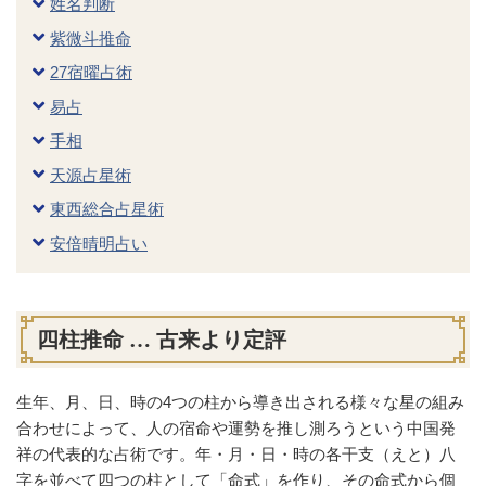
姓名判断
紫微斗推命
27宿曜占術
易占
手相
天源占星術
東西総合占星術
安倍晴明占い
四柱推命 … 古来より定評
生年、月、日、時の4つの柱から導き出される様々な星の組み
合わせによって、人の宿命や運勢を推し測ろうという中国発
祥の代表的な占術です。年・月・日・時の各干支（えと）八
字を並べて四つの柱として「命式」を作り、その命式から個