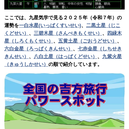
ここでは、九星気学で見る２０２５年（令和７年）の
運勢を
一白水星(いっぱくすいせい)
、
二黒土星（じこ
くどせい）
、
三碧木星（さんぺきもくせい）
、
四緑木
星（しろくもくせい）
、
五黄土星（ごおうどせい）
、
六白金星（ろっぱくきんせい）
、
七赤金星（しちせき
きんせい）
、
八白土星（はっぱくどせい）
、
九紫火星
（きゅうしかせい）
の順で紹介しています。