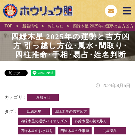
TOP
>
新着情報
>
お知らせ
>
四緑木星 2025年の運勢と吉方凶方
四緑木星 2025年の運勢と吉方凶
方 引っ越し方位･風水･間取り･
四柱推命･手相･易占･姓名判断
2024年9月5日
カテゴリ
お知らせ
タグ
四緑木星
四緑木星の吉方凶方
四緑木星の運勢バイオリズム
四緑木星の祐気取り
四緑木星のお水取り
四緑木星の仕事運
九星気学