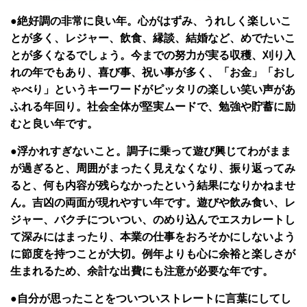
●絶好調の非常に良い年。心がはずみ、うれしく楽しいこ
とが多く、レジャー、飲食、縁談、結婚など、めでたいこ
とが多くなるでしょう。今までの努力が実る収穫、刈り入
れの年でもあり、喜び事、祝い事が多く、「お金」「おし
ゃべり」というキーワードがピッタリの楽しい笑い声があ
ふれる年回り。社会全体が堅実ムードで、勉強や貯蓄に励
むと良い年です。
●浮かれすぎないこと。調子に乗って遊び興じてわがまま
が過ぎると、周囲がまったく見えなくなり、振り返ってみ
ると、何も内容が残らなかったという結果になりかねませ
ん。吉凶の両面が現れやすい年です。遊びや飲み食い、レ
ジャー、バクチについつい、のめり込んでエスカレートし
て深みにはまったり、本業の仕事をおろそかにしないよう
に節度を持つことが大切。例年よりも心に余裕と楽しさが
生まれるため、余計な出費にも注意が必要な年です。
●自分が思ったことをついついストレートに言葉にしてし