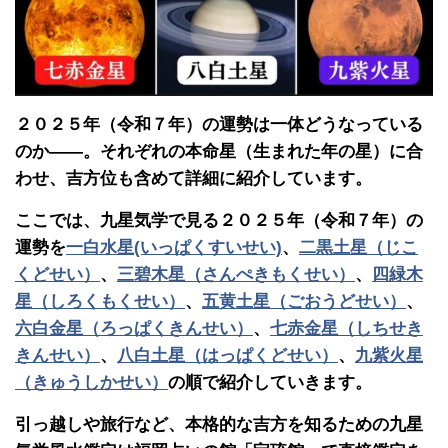
２０２５年（令和７年）の運勢は一体どうなっている
のか――。それぞれの本命星（生まれた年の星）に合
わせ、吉方位も含めて詳細に紹介しています。
ここでは、九星気学で見る２０２５年（令和７年）の
運勢を
一白水星(いっぱくすいせい)
、
二黒土星（じこ
くどせい）
、
三碧木星（さんぺきもくせい）
、
四緑木
星（しろくもくせい）
、
五黄土星（ごおうどせい）
、
六白金星（ろっぱくきんせい）
、
七赤金星（しちせき
きんせい）
、
八白土星（はっぱくどせい）
、
九紫火星
（きゅうしかせい）
の順で紹介していきます。
引っ越しや旅行など、本格的な吉方を知るための九星