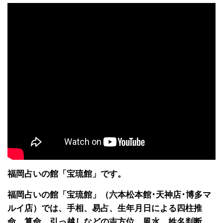
福岡占いの館「宝琉館」です。
福岡占いの館「宝琉館」（六本松本館･天神店･博多マ
ルイ店）では、手相、易占、生年月日による四柱推
命、算命、引っ越しなどの吉方位、風水、姓名判断、