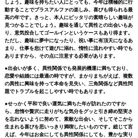
しょう。趣味を持ちたい人にとっても、今年は積極的に行
動することでプラスアルファの楽しみ、喜びも得られる最
高の年です。きっと、本人にピッタリの素晴らしい趣味が
見つかることでしょう。趣味を通して異性との出会いもあ
り、意気投合してゴールインというケースもあり得ます。
ただし、趣味に夢中になったり、祝い事に有頂天になるあ
まり、仕事を怠けて遊びに溺れ、惰性に流れやすい時でも
ありますから、その点に注意する必要があります。
●出会いが多く、異性関係でも発展的機運に満ちており、
恋愛や結婚には最適の時ですが、まかりまちがえば、複数
の異性に興味を持って本命を見失い、三角関係など異性問
題でトラブルを起こしやすい時でもあります。
●せっかく平和で良い運気に満ちた年が訪れたのですか
ら、怠惰や贅沢に走りがちな気分をグッと引き締め堅実さ
を忘れないように努めて、素敵な出会い、そしてそこから
生まれる喜びを思いっきり満喫したいものです。総じて言
えば、今年はお金にしても異性関係にしても、豊かな実り