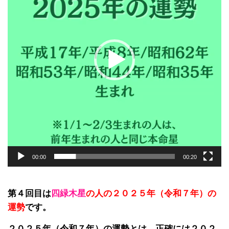
ー
ヤ
ー
00:00
00:20
第４回目は
四緑木星
の人の２０２５年（令和７
年）の
運勢
です。
２０２５年（令和７年）の運勢とは、正確には２０２