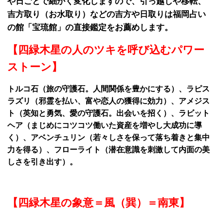
や日ごとで細かく変化しますので、引っ越しや移転、
吉方取り（お水取り）などの吉方や日取りは福岡占い
の館「宝琉館」の直接鑑定をお薦めします。
【四緑木星の人のツキを呼び込むパワー
ストーン】
トルコ石（旅の守護石。人間関係を豊かにする）、ラピス
ラズリ（邪霊を払い、富や恋人の獲得に効力）、アメジス
ト（英知と勇気、愛の守護石。出会いを招く）、ラビット
ヘア（まじめにコツコツ働いた資産を増やし大成功に導
く）、アベンチュリン（若々しさを保って落ち着きと集中
力を得る）、フローライト（潜在意識を刺激して内面の美
しさを引き出す）。
【四緑木星の象意＝風（巽）＝南東】