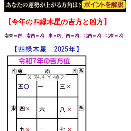
【今年の四緑木星の吉方と凶方】
南東
＝吉、南西＝凶、東＝凶、西＝凶、北西＝凶、北東＝凶