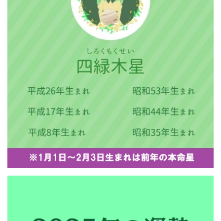
動
画
プ
レ