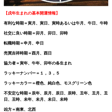
【戌年生まれの基本開運情報】
有利な時期＝寅月、寅日、寅時あるいは午月、午日、午時
社交に良い時期＝卯月、卯日、卯時
転職時期＝申月、申日
売買吉祥時期＝酉月、酉日
協力者＝寅年、午年、卯年の各生まれ
ラッキーナンバー＝１，３，５
ラッキーカラー＝橙色、純白色、モスグリーン色
不安定な時期＝辰年、辰月、辰日、辰時、丑年、丑月、丑
日、丑時、未年、未月、未日、未時
凶方＝南東、北西