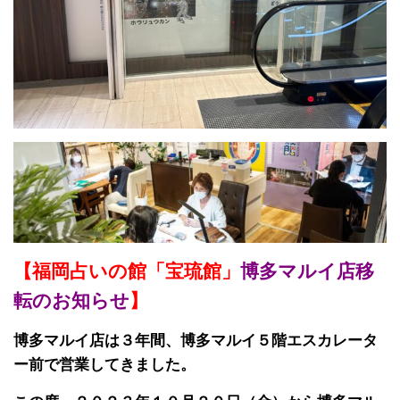
【福岡占いの館「宝琉館」
博多マルイ店移
転のお知らせ
】
博多マルイ店は３年間、博多マルイ５階エスカレータ
ー前で営業してきました。