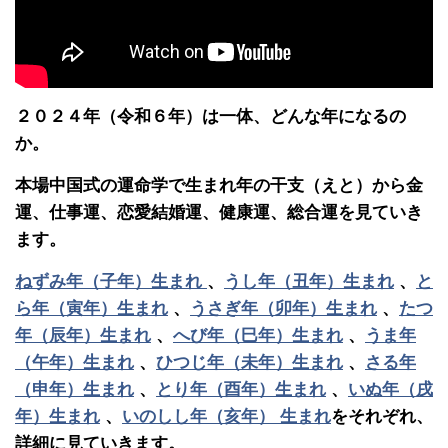
２０２４年（令和６年）は一体、どんな年になるの
か。
本場中国式の運命学で生まれ年の干支（えと）から金
運、仕事運、恋愛結婚運、健康運、総合運を見ていき
ます。
ねずみ年（子年）生まれ
、
うし年（丑年）生まれ
、
と
ら年（寅年）生まれ
、
うさぎ年（卯年）生まれ
、
たつ
年（辰年）生まれ
、
へび年（巳年）生まれ
、
うま年
（午年）生まれ
、
ひつじ年（未年）生まれ
、
さる年
（申年）生まれ
、
とり年（酉年）生まれ
、
いぬ年（戌
年）生まれ
、
いのしし年（亥年） 生まれ
をそれぞれ、
詳細に見ていきます。