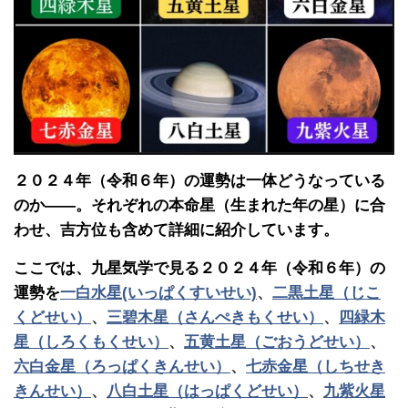
２０２４年（令和６年）の運勢は一体どうなっている
のか――。それぞれの本命星（生まれた年の星）に合
わせ、吉方位も含めて詳細に紹介しています。
ここでは、九星気学で見る２０２４年（令和６年）の
運勢を
一白水星(いっぱくすいせい)
、
二黒土星（じこ
くどせい）
、
三碧木星（さんぺきもくせい）
、
四緑木
星（しろくもくせい）
、
五黄土星（ごおうどせい）
、
六白金星（ろっぱくきんせい）
、
七赤金星（しちせき
きんせい）
、
八白土星（はっぱくどせい）
、
九紫火星