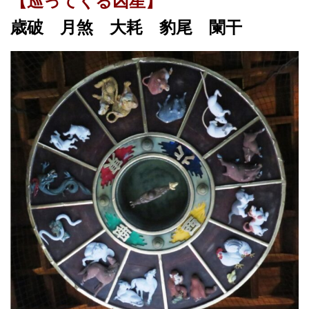
【巡ってくる凶星】
歳破 月煞 大耗 豹尾 闌干