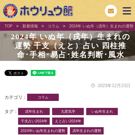
TOP
>
新着情報
>
コラム
>
2024年 いぬ年（戌年）生まれの運勢
2024年 いぬ年（戌年）生まれの
運勢 干支（えと）占い 四柱推
命･手相･易占･姓名判断･風水
2023年12月23日
カテゴリ
コラム
タグ
戌年生まれ
九星気学
いぬ年生まれ
干支占い2024年
えと占い2024年
2024年いぬ年生まれの運勢
戌年生まれの運勢