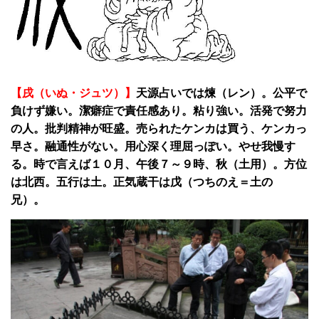
【戌（いぬ・ジュツ）】
天源占いでは煉（レン）。公平で
負けず嫌い。潔癖症で責任感あり。粘り強い。活発で努力
の人。批判精神が旺盛。売られたケンカは買う、ケンカっ
早さ。融通性がない。用心深く理屈っぽい。やせ我慢す
る。時で言えば１０月、午後７～９時、秋（土用）。方位
は北西。五行は土。正気蔵干は戊（つちのえ＝土の
兄）。