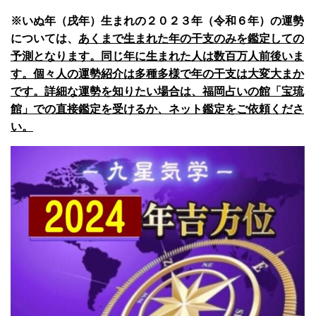
※いぬ年（戌年）生まれの２０２３年（令和６年）の運勢
については、
あくまで生まれた年の干支のみを鑑定しての
予測となります。同じ年に生まれた人は数百万人前後いま
す。
個々人の運勢紹介は多種多様で年の干支は大変大まか
です。詳細な運勢を知りたい場合は、福岡占いの館「宝琉
館」での直接鑑定を受けるか、ネット鑑定をご依頼くださ
い。