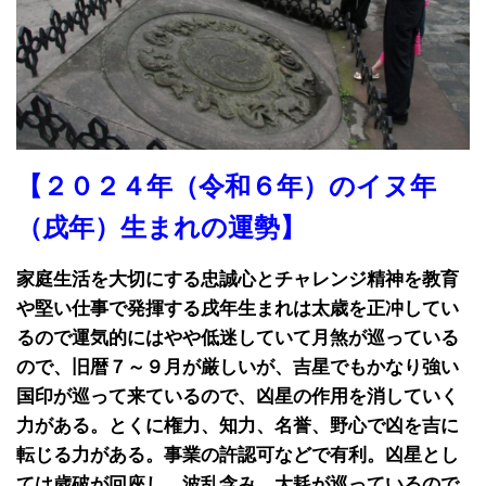
【２０２４年（令和６年）のイヌ年
（戌年）生まれの運勢】
家庭生活を大切にする忠誠心とチャレンジ精神を教育
や堅い仕事で発揮する戌年生まれは太歳を正冲してい
るので運気的にはやや低迷していて月煞が巡っている
ので、旧暦７～９月が厳しいが、吉星でもかなり強い
国印が巡って来ているので、凶星の作用を消していく
力がある。とくに権力、知力、名誉、野心で凶を吉に
転じる力がある。事業の許認可などで有利。凶星とし
ては歳破が回座し、波乱含み。大耗が巡っているので