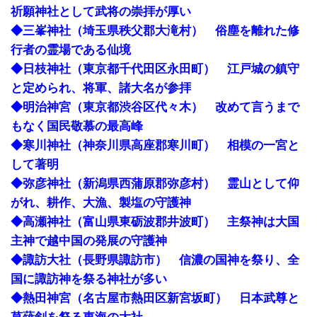
祈願神社として武将の崇拝が厚い
◆三峯神社（埼玉県秩父郡大滝村） 俗塵を離れた修
行者の霊場である仙境
◆日枝神社（東京都千代田区永田町） 江戸城の鎮守
と定められ、将軍、諸大名が参拝
◆明治神宮（東京都渋谷区代々木） 改めて言うまで
もなく国民敬慕の最高峰
◆寒川神社（神奈川県高座郡寒川町） 相模の一宮と
して著明
◆弥彦神社（新潟県西蒲原郡弥彦村） 霊山として仰
がれ、耕作、大漁、製塩の守護神
◆高瀬神社（富山県東砺波郡井波町） 主祭神は大国
主神で越中国の発展の守護神
◆諏訪大社（長野県諏訪市） 信濃の国神を祭り、全
国に諏訪神を祭る神社が多い
◆熱田神宮（名古屋市熱田区新宮坂町） 日本武尊と