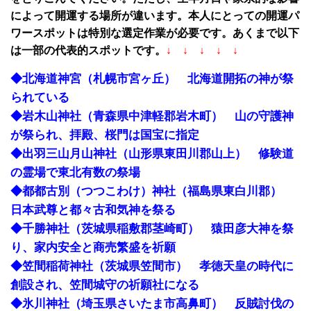
によって開運する場所が違います。本人にとっての開運パ
ワースポットは特別な選定作業が必要です。あくまで以下
は一部の代表的スポットです。
↓ ↓ ↓ ↓ ↓
◆北海道神宮（札幌市宮ヶ丘） 北海道開拓の神が祭
られている
◆岩木山神社（青森県中津軽郡岩木町） 山の守護神
が祭られ、拝殿、桜門は国宝に指定
◆出羽三山月山神社（山形県東田川郡山上） 修験道
の霊場で東北有数の祭場
◆都都古別（つつこわけ）神社（福島県東白川郡）
日本武尊と都々古和気神を祭る
◆千勝神社（茨城県稲敷郡茎崎町） 猿田彦大神を祭
り、家内安全と商売繁盛を祈願
◆笠間稲荷神社（茨城県笠間市） 孝徳天皇の時代に
創設され、笠間城守の祈願社になる
◆氷川神社（埼玉県さいたま市高鼻町） 反賊討伐の