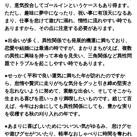
り、意気投合してゴールインというケースもあり得ます。
ただし、趣味に夢中になったり、祝い事に有頂天になるあ
まり、仕事を怠けて遊びに溺れ、惰性に流れやすい時でも
ありますから、その点に注意する必要があります。
●出会いが多く、異性関係でも発展的機運に満ちており、
恋愛や結婚には最適の時ですが、まかりまちがえば、複数
の異性に興味を持って本命を見失い、三角関係など異性問
題でトラブルを起こしやすい時でもあります。
●せっかく平和で良い運気に満ちた年が訪れたのですか
ら、怠惰や贅沢に走りがちな気分をグッと引き締め堅実さ
を忘れないように努めて、素敵な出会い、そしてそこから
生まれる喜びを思いっきり満喫したいものです。総じて言
えば、今年はお金にしても異性関係にしても、豊かな実り
を収穫する秋の刈り入れの年です。
●あまりに喜ばしいためについつい気がゆるみ、 怠けグセ
や遊びグセがついたり、軽率なおしゃべりに時間を奪われ