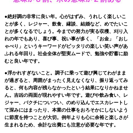
●絶好調の非常に良い年。心がはずみ、うれしく楽しいこ
とが多く、レジャー、飲食、縁談、結婚など、めでたいこ
とが多くなるでしょう。今までの努力が実る収穫、刈り入
れの年でもあり、喜び事、祝い事が多く、「お金」「おし
ゃべり」というキーワードがピッタリの楽しい笑い声があ
ふれる年回り。社会全体が堅実ムードで、勉強や貯蓄に励
むと良い年です。
●浮かれすぎないこと。調子に乗って遊び興じてわがまま
が過ぎると、周囲がまったく見えなくなり、振り返ってみ
ると、何も内容が残らなかったという結果になりかねませ
ん。吉凶の両面が現れやすい年です。遊びや飲み食い、レ
ジャー、バクチについつい、のめり込んでエスカレートし
て深みにはまったり、本業の仕事をおろそかにしないよう
に節度を持つことが大切。例年よりも心に余裕と楽しさが
生まれるため、余計な出費にも注意が必要な年です。