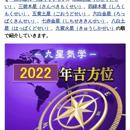
い）
、
三碧木星（さんぺきもくせい）
、
四緑木星（しろく
もくせい）
、
五黄土星（ごおうどせい）
、
六白金星（ろっ
ぱくきんせい）
、
七赤金星（しちせききんせい）
、
八白土
星（はっぱくどせい）
、
九紫火星（きゅうしかせい）
の順
で紹介していきます。