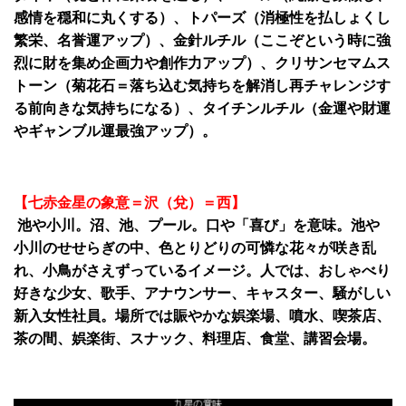
感情を穏和に丸くする）、トパーズ（消極性を払しょくし
繁栄、名誉運アップ）、金針ルチル（ここぞという時に強
烈に財を集め企画力や創作力アップ）、クリサンセマムス
トーン（菊花石＝落ち込む気持ちを解消し再チャレンジす
る前向きな気持ちになる）、タイチンルチル（金運や財運
やギャンブル運最強アップ）。
【七赤金星の象意＝沢（兌）＝西】
池や小川。沼、池、プール。口や「喜び」を意味。池や
小川のせせらぎの中、色とりどりの可憐な花々が咲き乱
れ、小鳥がさえずっているイメージ。人では、おしゃべり
好きな少女、歌手、アナウンサー、キャスター、騒がしい
新入女性社員。場所では賑やかな娯楽場、噴水、喫茶店、
茶の間、娯楽街、スナック、料理店、食堂、講習会場。