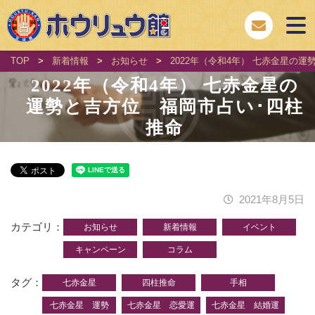
TOP
>
新着情報
>
お知らせ
>
2022年（令和4年） 七赤金星の
2022年（令和4年） 七赤金星の
運勢と吉方位 福岡市占い･四柱
推命
2021年8月5日
カテゴリ
お知らせ
新着情報
イベント
キャンペーン
コラム
タグ
七赤金星
四柱推命
手相
七赤金星 運勢
七赤金星 恋愛運
七赤金星 結婚運