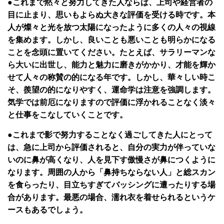
●これまで黙々と努力してきた人ならば、上司や経営者の
目に止まり、思いもよらぬ大きな評価を受ける時です。本
人が燦々と光を放つ太陽になったように多くの人々の視線
を集めます。しかし、良いことも悪いことも明らかになる
ことを念頭に置いてください。たとえば、サラリーマンな
ら大いに出世し、能力と魅力に磨きがかかり、才能を輝か
せて人々の称賛の的になる年です。しかし、華々しい時こ
そ、羨望の的になりやすく、運命学は注意を強調します。
気学では前厄になりますので評価に浮かれることなく淡々
と仕事をこなしていくことです。
●これまで影で努力することなく過ごしてきた人にとって
は、急に上司から評価されると、自分の実力が伴っていな
いのに鼻が高くなり、人を見下す傲慢さが鼻につくように
なります。周囲の人から「鼻持ちならない人」と総スカン
を食らったり、目立ちすぎてバッシングに遭ったりする場
合があります。最悪の場合、濡れ衣を着せられるというケ
ースもあるでしょう。