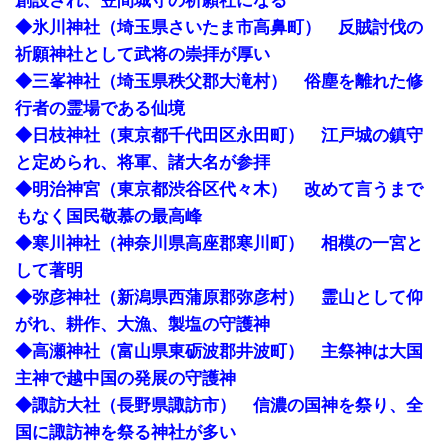
創設され、笠間城守の祈願社になる
◆氷川神社（埼玉県さいたま市高鼻町） 反賊討伐の
祈願神社として武将の崇拝が厚い
◆三峯神社（埼玉県秩父郡大滝村） 俗塵を離れた修
行者の霊場である仙境
◆日枝神社（東京都千代田区永田町） 江戸城の鎮守
と定められ、将軍、諸大名が参拝
◆明治神宮（東京都渋谷区代々木） 改めて言うまで
もなく国民敬慕の最高峰
◆寒川神社（神奈川県高座郡寒川町） 相模の一宮と
して著明
◆弥彦神社（新潟県西蒲原郡弥彦村） 霊山として仰
がれ、耕作、大漁、製塩の守護神
◆高瀬神社（富山県東砺波郡井波町） 主祭神は大国
主神で越中国の発展の守護神
◆諏訪大社（長野県諏訪市） 信濃の国神を祭り、全
国に諏訪神を祭る神社が多い