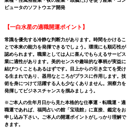
業種・性風俗産業・夜の産業・頭脳だけを使う産業・コン
ピュータのソフトウエア開発
【一白水星の適職開運ポイント】
常識を優先する冷静な判断力があります。時間をかけるこ
とで本来の能力を発揮できるでしょう。環境にも順応性が
認められます。職業としては人に喜んでもらえるサービス
業に適性があります。美的センスや趣味的な事柄が実益に
結びつくこともあるはずです。目上からの引き立てを受け
る生まれであり、器用なところがプラスに作用します。技
術を身につけて活躍する人も少なくありません。洞察力を
発揮してビジネスチャンスを掴みましょう。
※
ご本人の生年月日から見た本格的な仕事運・転職運・適
職運であれば、福岡占いの館「宝琉館」に直接、
鑑定をお
申し込み下さい。ご本人の開運ポイントがしっかり理解で
きます。