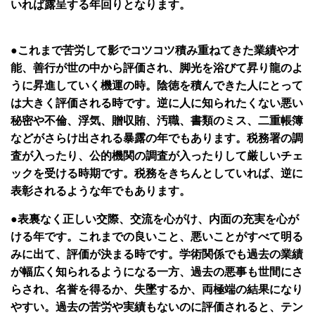
いれば露呈する年回りとなります。
●これまで苦労して影でコツコツ積み重ねてきた業績や才
能、善行が世の中から評価され、脚光を浴びて昇り龍のよ
うに昇進していく機運の時。陰徳を積んできた人にとって
は大きく評価される時です。逆に人に知られたくない悪い
秘密や不倫、浮気、贈収賄、汚職、書類のミス、二重帳簿
などがさらけ出される暴露の年でもあります。税務署の調
査が入ったり、公的機関の調査が入ったりして厳しいチェ
ックを受ける時期です。税務をきちんとしていれば、逆に
表彰されるような年でもあります。
●表裏なく正しい交際、交流を心がけ、内面の充実を心が
ける年です。これまでの良いこと、悪いことがすべて明る
みに出て、評価が決まる時です。学術関係でも過去の業績
が幅広く知られるようになる一方、過去の悪事も世間にさ
らされ、名誉を得るか、失墜するか、両極端の結果になり
やすい。過去の苦労や実績もないのに評価されると、テン