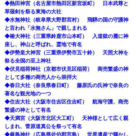
◆熱田神宮（名古屋市熱田区新宮坂町） 日本武尊と
草薙剣を祭る東海の大社
◆水無神社（岐阜県大野郡宮村） 飛騨の国の守護神
と言われ「水無さん」で親しまれる
◆椿大神社（三重県鈴鹿市山本町） 入道獄の麓に神
座し、神山と呼ばれ、霊地で有名
◆伊勢皇大神宮（三重県伊勢市五十鈴） 天照大神を
祭る全国の至上神社
◆伏見稲荷神社（京都市伏見区稲荷） 商売繁盛の神
として多種の商売人から崇拝大
◆春日大社（奈良県春日町） 藤原氏の氏神で奈良の
著名な観光地の一つ
◆住吉大社（大阪市住吉区住吉町） 航海守護、商売
繁盛の神として有名
◆天満宮（大阪市北区大工町） 天神様として広く親
しまれ、菅原道真公を祭って有名
◆厳島神社（広島県佐伯郡宮島） 世界遺産で輝かし