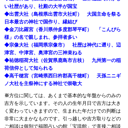
い社歴があり、社殿の大半が国宝
◆出雲大社（島根県出雲市大社町） 大国主命を祭る
日本最古の神社で国作り、縁結び
◆金刀比羅宮（香川県仲多度郡琴平町） 「こんぴら
様」の名で親しまれ、参拝者多い
◆宗像大社（福岡県宗像市） 社歴は神代に遡り、辺
津宮、中津宮、奥津宮の三神束ねる
◆祐徳稲荷大社（佐賀県鹿島市古枝） 九州第一の稲
荷信仰として知られる
◆高千穂宮（宮崎県西臼杵郡高千穂町） 天孫ニニギ
ノ大社を主祭神にする神社で崇敬大
※
方位に関しては、あくまで基本的な年盤からのみの
吉方を示しています。その人の生年月日で吉方は大き
く変わっていきますので、生まれた年だけでの判断は
非常に大まかなものです。引っ越しや吉方取りなどの
ご相談は個別で福岡占いの館「宝琉館」で直接ご相談