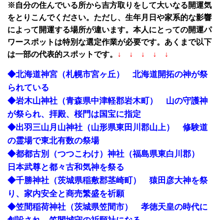
※自分の住んでいる所から吉方取りをして大いなる開運気
をとりこんでください。ただし、生年月日や家系的な影響
によって開運する場所が違います。本人にとっての開運パ
ワースポットは特別な選定作業が必要です。あくまで以下
は一部の代表的スポットです。
↓ ↓ ↓ ↓ ↓
◆北海道神宮（札幌市宮ヶ丘） 北海道開拓の神が祭
られている
◆岩木山神社（青森県中津軽郡岩木町） 山の守護神
が祭られ、拝殿、桜門は国宝に指定
◆出羽三山月山神社（山形県東田川郡山上） 修験道
の霊場で東北有数の祭場
◆都都古別（つつこわけ）神社（福島県東白川郡）
日本武尊と都々古和気神を祭る
◆千勝神社（茨城県稲敷郡茎崎町） 猿田彦大神を祭
り、家内安全と商売繁盛を祈願
◆笠間稲荷神社（茨城県笠間市） 孝徳天皇の時代に