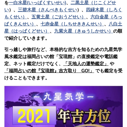
を
一白水星(いっぱくすいせい)
、
二黒土星（じこくどせ
い
）、
三碧木星（さんぺきもくせい
）、
四緑木星（しろく
もくせい）
、
五黄土星（ごおうどせい）
、
六白金星（ろっ
ぱくきんせい）
、
七赤金星（しちせききんせい）
、
八白土
星（はっぱくどせい）
、
九紫火星（きゅうしかせい）
の順
で紹介していきます。
引っ越しや旅行など、本格的な吉方を知るための九星気学
風水鑑定は福岡占いの館「宝琉館」の直接鑑定や電話鑑
定、ネット鑑定だけでなく、
「天地人の運勢鑑定」
や
「福岡占いの館『宝琉館』吉方取り GO!」
でも鑑定を受
けることもできます。