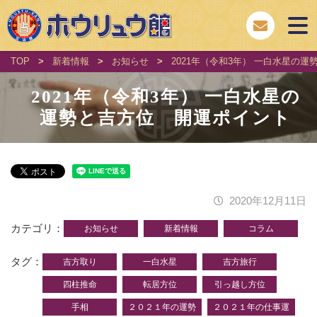
TOP
>
新着情報
>
お知らせ
>
2021年（令和3年） 一白水星の
2021年（令和3年） 一白水星の
運勢と吉方位 開運ポイント
2020年12月11日
カテゴリ
お知らせ
新着情報
コラム
タグ
吉方取り
一白水星
吉方旅行
四柱推命
転居方位
引っ越し方位
手相
２０２１年の運勢
２０２１年の仕事運