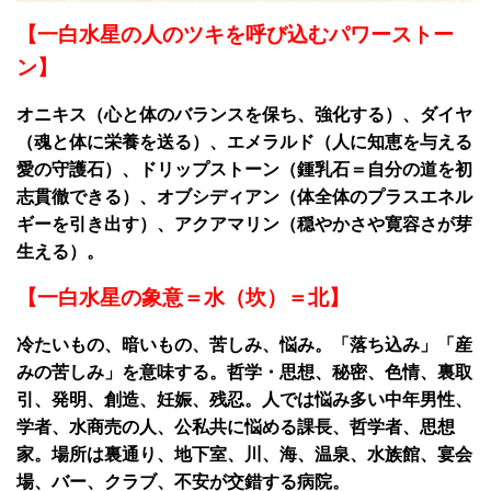
【一白水星の人のツキを呼び込むパワーストー
ン】
オニキス（心と体のバランスを保ち、強化する）、ダイヤ
（魂と体に栄養を送る）、エメラルド（人に知恵を与える
愛の守護石）、ドリップストーン（鍾乳石＝自分の道を初
志貫徹できる）、オブシディアン（体全体のプラスエネル
ギーを引き出す）、アクアマリン（穏やかさや寛容さが芽
生える）。
【一白水星の象意＝水（坎）＝
北】
冷たいもの、暗いもの、苦しみ、悩み。「落ち込み」「産
みの苦しみ」を意味する。哲学・思想、秘密、色情、裏取
引、発明、創造、妊娠、残忍。人では悩み多い中年男性、
学者、水商売の人、公私共に悩める課長、哲学者、思想
家。場所は裏通り、地下室、川、海、温泉、水族館、宴会
場、バー、クラブ、不安が交錯する病院。