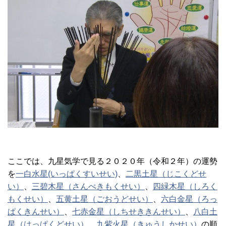
ここでは、九星気学で見る２０２０年（令和２年）の運勢
を
一白水星(いっぱくすいせい)
、
二黒土星（じこくどせ
い）
、
三碧木星（さんぺきもくせい）
、
四緑木星（しろく
もくせい）
、
五黄土星（ごおうどせい）
、
六白金星（ろっ
ぱくきんせい）
、
七赤金星（しちせききんせい）
、
八白土
星（はっぱくどせい）
、
九紫火星（きゅうしかせい）
の順