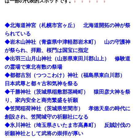
は一部の代表的スポットです。
↓ ↓ ↓ ↓ ↓
◆北海道神宮（札幌市宮ヶ丘） 北海道開拓の神が祭
られている
◆岩木山神社（青森県中津軽郡岩木町） 山の守護神
が祭られ、拝殿、桜門は国宝に指定
◆出羽三山月山神社（山形県東田川郡山上） 修験道
の霊場で東北有数の祭場
◆都都古別（つつこわけ）神社（福島県東白川郡）
日本武尊と都々古和気神を祭る
◆千勝神社（茨城県稲敷郡茎崎町） 猿田彦大神を祭
り、家内安全と商売繁盛を祈願
◆笠間稲荷神社（茨城県笠間市） 孝徳天皇の時代に
創設され、笠間城守の祈願社になる
◆氷川神社（埼玉県さいたま市高鼻町） 反賊討伐の
祈願神社として武将の崇拝が厚い