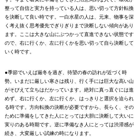
整って自信と実力を持っている人は、思い切って方針転換
を決断して良い時です。一白水星の人は、元来、物事を深
く考え抜く思考優先でぎりぎりまで決断しない傾向があり
ます。ここは大きな山にぶつかって直進できない状態です
ので、右に行くか、左に行くかを思い切って自ら決断して
いく時です。
●季節でいえば厳冬を過ぎ、待望の春の訪れが近づく時
勢。いまだに厳しい寒さは残り、行く手には巨大な高い山
がそびえて立ちはだかっています。絶対に真っ直ぐには進
めず、右に行くか、左に行くか、はっきりと選択を迫られ
る時です。方向転換の決断が必要ですから、長らく、その
ために準備をしてきた人にとっては大胆に決断して大いに
実りのある時期です。逆に準備なき人にとっては渋滞感が
続き、大変厳しい試練の時になります。