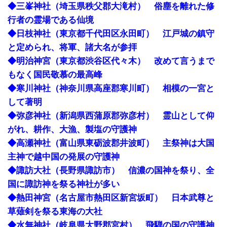
◆三峯神社（埼玉県秩父郡大滝村） 俗塵を離れた修
行者の霊場である仙境
◆日枝神社（東京都千代田区永田町） 江戸城の鎮守
と定められ、将軍、諸大名が参拝
◆明治神宮（東京都渋谷区代々木） 改めて言うまで
もなく国民敬慕の最高峰
◆寒川神社（神奈川県高座郡寒川町） 相模の一宮と
して著明
◆弥彦神社（新潟県西蒲原郡弥彦村） 霊山として仰
がれ、耕作、大漁、製塩の守護神
◆高瀬神社（富山県東砺波郡井波町） 主祭神は大国
主神で越中国の発展の守護神
◆諏訪大社（長野県諏訪市） 信濃の国神を祭り、全
国に諏訪神を祭る神社が多い
◆熱田神宮（名古屋市熱田区新宮坂町） 日本武尊と
草薙剣を祭る東海の大社
◆水無神社（岐阜県大野郡宮村） 飛騨の国の守護神