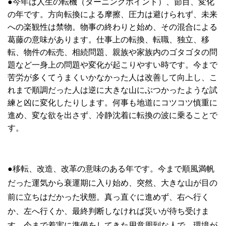
●今年は人生の転機（ターニングポイント）、節目、変化
の年です。方向転換による摩擦、圧力は避けられず、未来
への楽観性は禁物。物事の終わりと始め、その混合による
葛藤の意味があります。仕事上の転換、転職、独立、移
転、物件の転売、相続問題、親族や家族内のゴタゴタの問
題など一身上の問題や変化が起こりやすい時です。今まで
苦労が多くてうまくいかなかった人は改善して向上し、こ
れまで順調だった人は逆に大きな山にぶつかったような試
練と凶に変化したりします。何事も地道にコツコツ慎重に
進め、変な欲を出さず、冷静沈着に転換の波に乗ることで
す。
●移転、改造、改革の意味のある年です。今まで順風満帆
だった運気から衰運期に入り始め、突然、大きな山が目の
前に立ちはだかった状態。真っ直ぐに進めず、右へ行く
か、左へ行くか、最終判断しなければ災いが待ち受けま
す。今まで着実に準備をしてきた用意周到な人で、環境が