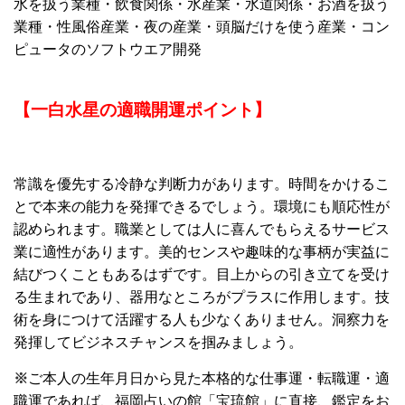
水を扱う業種・飲食関係・水産業・水道関係・お酒を扱う
業種・性風俗産業・夜の産業・頭脳だけを使う産業・コン
ピュータのソフトウエア開発
【一白水星の適職開運ポイント】
常識を優先する冷静な判断力があります。時間をかけるこ
とで本来の能力を発揮できるでしょう。環境にも順応性が
認められます。職業としては人に喜んでもらえるサービス
業に適性があります。美的センスや趣味的な事柄が実益に
結びつくこともあるはずです。目上からの引き立てを受け
る生まれであり、器用なところがプラスに作用します。技
術を身につけて活躍する人も少なくありません。洞察力を
発揮してビジネスチャンスを掴みましょう。
※
ご本人の生年月日から見た本格的な仕事運・転職運・適
職運であれば、福岡占いの館「宝琉館」に直接、
鑑定をお