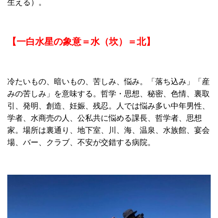
生える）。
【一白水星の象意＝水（坎）＝
北】
冷たいもの、暗いもの、苦しみ、悩み。「落ち込み」「産
みの苦しみ」を意味する。哲学・思想、秘密、色情、裏取
引、発明、創造、妊娠、残忍。人では悩み多い中年男性、
学者、水商売の人、公私共に悩める課長、哲学者、思想
家。場所は裏通り、地下室、川、海、温泉、水族館、宴会
場、バー、クラブ、不安が交錯する病院。