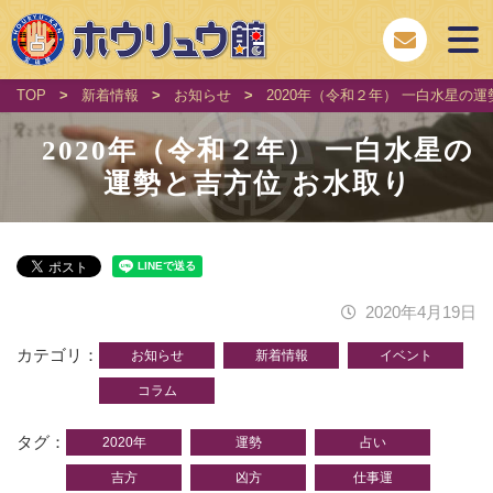
TOP
>
新着情報
>
お知らせ
>
2020年（令和２年） 一白水星の
2020年（令和２年） 一白水星の
運勢と吉方位 お水取り
2020年4月19日
カテゴリ
お知らせ
新着情報
イベント
コラム
タグ
2020年
運勢
占い
吉方
凶方
仕事運