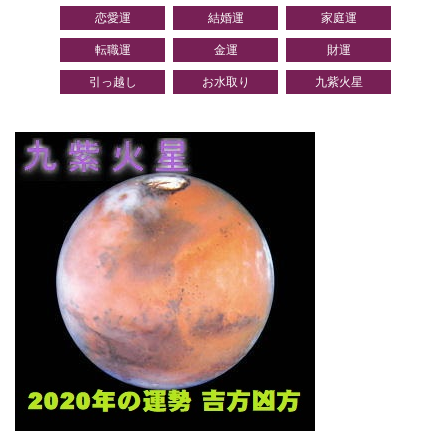
恋愛運
結婚運
家庭運
転職運
金運
財運
引っ越し
お水取り
九紫火星