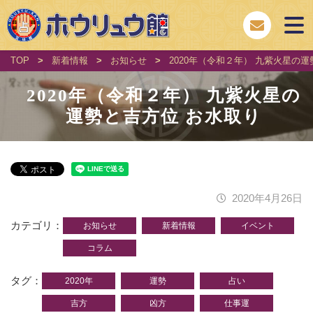
TOP
>
新着情報
>
お知らせ
>
2020年（令和２年） 九紫火星の
2020年（令和２年） 九紫火星の
運勢と吉方位 お水取り
2020年4月26日
カテゴリ
お知らせ
新着情報
イベント
コラム
タグ
2020年
運勢
占い
吉方
凶方
仕事運