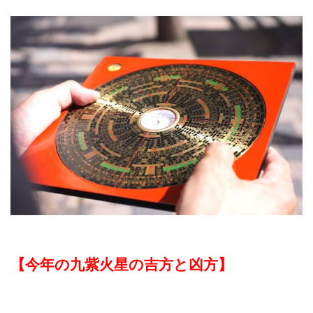
【今年の九紫火星の吉方と凶方】