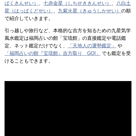
ぱくきんせい）
、
七赤金星（しちせききんせい）
、
八白土
星（はっぱくどせい）
、
九紫火星（きゅうしかせい）
の順
で紹介していきます。
引っ越しや旅行など、本格的な吉方を知るための九星気学
風水鑑定は福岡占いの館「宝琉館」の直接鑑定や電話鑑
定、ネット鑑定だけでなく、
「天地人の運勢鑑定」
や
「福岡占いの館『宝琉館』吉方取り GO!」
でも鑑定を受
けることもできます。