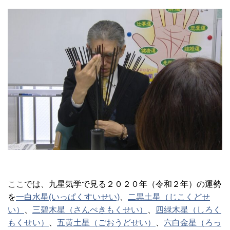
ここでは、九星気学で見る２０２０年（令和２年）の運勢
を
一白水星(いっぱくすいせい)
、
二黒土星（じこくどせ
い）
、
三碧木星（さんぺきもくせい）
、
四緑木星（しろく
もくせい）
、
五黄土星（ごおうどせい）
、
六白金星（ろっ