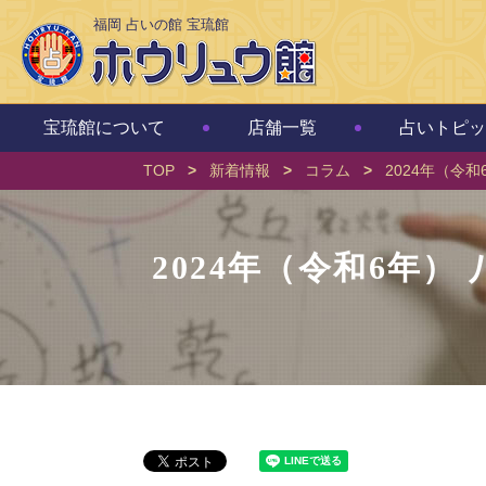
福岡 占いの館 宝琉館
宝琉館について
店舗一覧
占いトピッ
TOP
>
新着情報
>
コラム
>
2024年（令
2024年（令和6年