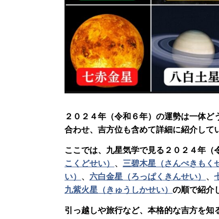
２０２４年（令和６年）の運勢は一体ど
合わせ、吉方位も含めて詳細に紹介して
ここでは、九星気学で見る２０２４年（
こくどせい）
、
三碧木星（さんぺきもく
い）
、
六白金星（ろっぱくきんせい）
、
九紫火星（きゅうしかせい）
の順で紹介
引っ越しや旅行など、本格的な吉方を知