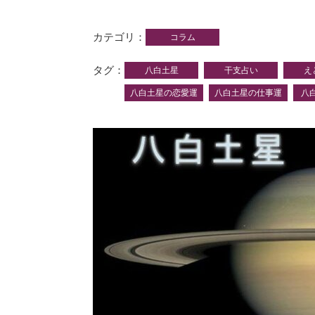
カテゴリ
コラム
タグ
八白土星
干支占い
え
八白土星の恋愛運
八白土星の仕事運
八