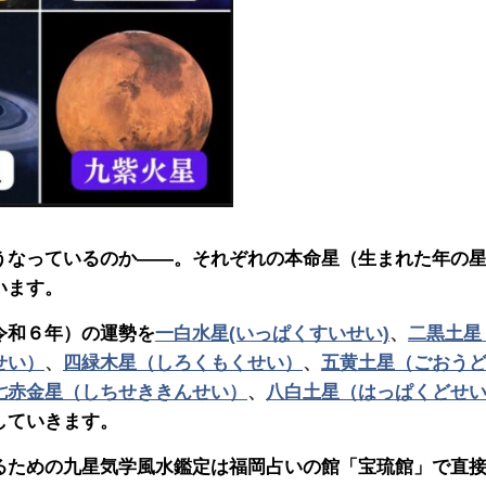
うなっているのか――。それぞれの本命星（生まれた年の
います。
令和６年）の運勢を
一白水星(いっぱくすいせい)
、
二黒土星
せい）
、
四緑木星（しろくもくせい）
、
五黄土星（ごおう
七赤金星（しちせききんせい）
、
八白土星（はっぱくどせ
していきます。
るための九星気学風水鑑定は福岡占いの館「宝琉館」で直