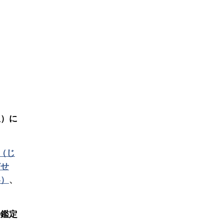
星）に
（じ
どせ
い）
、
接鑑定