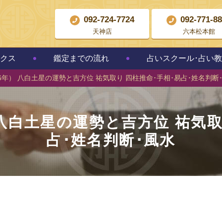
092-724-7724
092-771-8
天神店
六本松本館
クス
鑑定までの流れ
占いスクール･占い
和6年） 八白土星の運勢と吉方位 祐気取り 四柱推命･手相･易占･姓名判断
） 八白土星の運勢と吉方位 祐気取
占･姓名判断･風水