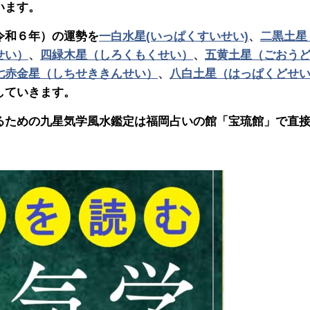
います。
令和６年）の運勢を
一白水星(いっぱくすいせい)
、
二黒土星
せい）
、
四緑木星（しろくもくせい）
、
五黄土星（ごおう
七赤金星（しちせききんせい）
、
八白土星（はっぱくどせ
していきます。
るための九星気学風水鑑定は福岡占いの館「宝琉館」で直