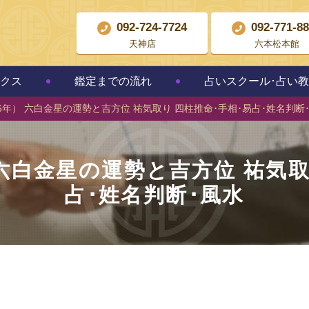
092-724-7724
092-771-8
天神店
六本松本館
クス
鑑定までの流れ
占いスクール･占い
和6年） 六白金星の運勢と吉方位 祐気取り 四柱推命･手相･易占･姓名判断
） 六白金星の運勢と吉方位 祐気取
占･姓名判断･風水