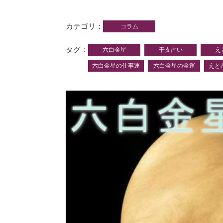
カテゴリ
コラム
タグ
六白金星
干支占い
え
六白金星の仕事運
六白金星の金運
えと占