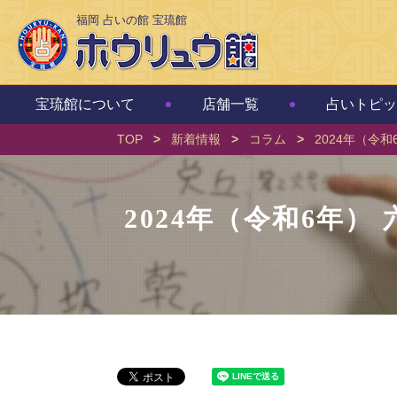
福岡 占いの館 宝琉館
宝琉館について
店舗一覧
占いトピッ
TOP
>
新着情報
>
コラム
>
2024年（令
2024年（令和6年