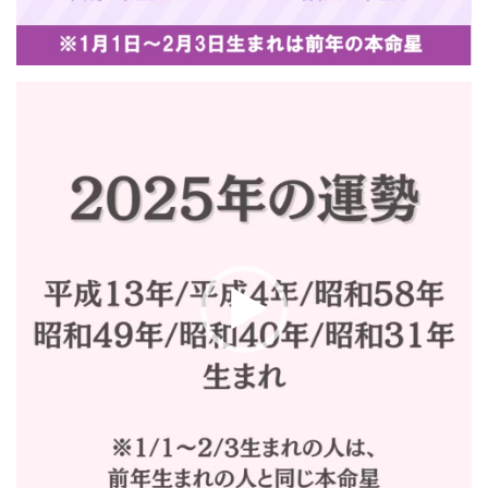
動
画
プ
レ
ー
ヤ
ー