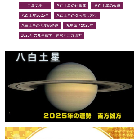
九星気学
八白土星の仕事運
八白土星の金運
八白土星2025年
八白土星の引っ越し方位
八白土星の恋愛結婚運
九星気学2025年
2025年の九星気学 運勢と吉方凶方