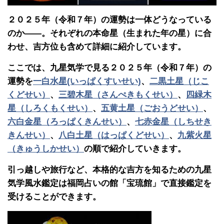
２０２５年（令和７年）の運勢は一体どうなっている
のか――。それぞれの本命星（生まれた年の星）に合
わせ、吉方位も含めて詳細に紹介しています。
ここでは、九星気学で見る２０２５年（令和７年）の
運勢を
一白水星(いっぱくすいせい)
、
二黒土星（じこ
くどせい）
、
三碧木星（さんぺきもくせい）
、
四緑木
星（しろくもくせい）
、
五黄土星（ごおうどせい）
、
六白金星（ろっぱくきんせい）
、
七赤金星（しちせき
きんせい）
、
八白土星（はっぱくどせい）
、
九紫火星
（きゅうしかせい）
の順で紹介していきます。
引っ越しや旅行など、本格的な吉方を知るための九星
気学風水鑑定は福岡占いの館「宝琉館」で直接鑑定を
受けることができます。