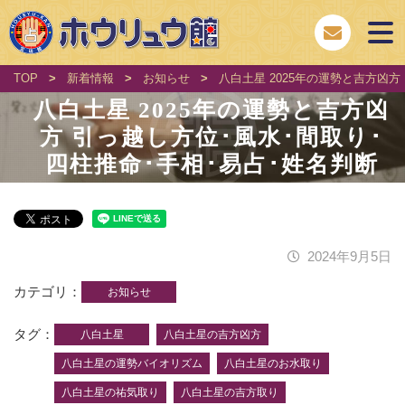
TOP
>
新着情報
>
お知らせ
>
八白土星 2025年の運勢と吉方凶方
八白土星 2025年の運勢と吉方凶
方 引っ越し方位･風水･間取り･
四柱推命･手相･易占･姓名判断
2024年9月5日
カテゴリ
お知らせ
タグ
八白土星
八白土星の吉方凶方
八白土星の運勢バイオリズム
八白土星のお水取り
八白土星の祐気取り
八白土星の吉方取り