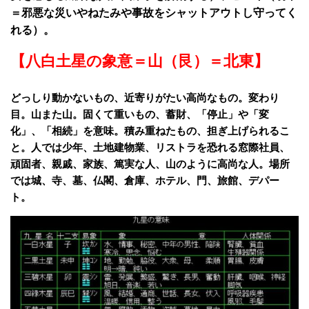
＝邪悪な災いやねたみや事故をシャットアウトし守ってく
れる）。
【八白土星の象意＝山（艮）＝北東】
どっしり動かないもの、近寄りがたい高尚なもの。変わり
目。山また山。固くて重いもの、蓄財、「停止」や「変
化」、「相続」を意味。積み重ねたもの、担ぎ上げられるこ
と。人では少年、土地建物業、リストラを恐れる窓際社員、
頑固者、親戚、家族、篤実な人、山のように高尚な人。場所
では城、寺、墓、仏閣、倉庫、ホテル、門、旅館、デパー
ト。