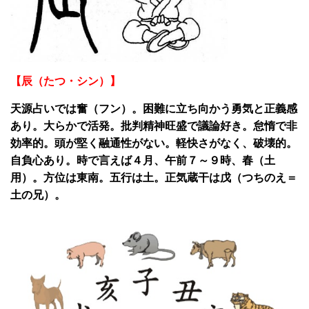
【辰（たつ・シン）】
天源占いでは奮（フン）。困難に立ち向かう勇気と正義感
あり。大らかで活発。批判精神旺盛で議論好き。怠惰で非
効率的。頭が堅く融通性がない。軽快さがなく、破壊的。
自負心あり。時で言えば４月、午前７～９時、春（土
用）。方位は東南。五行は土。正気蔵干は戊（つちのえ＝
土の兄）。