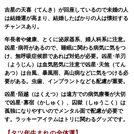
吉星の天喜（てんき）が回座しているので未婚の人
は結婚運が高まり、結婚したばかりの人は懐妊する
チャンスあり。
年長者や健康、とくに泌尿器系、婦人科系に注意。
凶星･病符があるので、睡眠に関わる病気に気をつ
け、無呼吸症候群であれば対処が必要。凶星･羊刃
（ようじん）は血気怒気に注意で凶星･天煞（てん
あつ）は台風、暴風雨、高山病などに気をつける必
要がある。虫歯、インプラントなども配慮が重要。
凶星･陌越（はくえつ）は遠方での病気療養が大切
で凶星･寡宿（かしゅく）、囚獄（しゅうこく）は
孤独になりやすいのでメンタル面で配慮が必要で
す。ラッキーアイテムはトリに関わるグッズです。
【タツ年生まれの全体運】