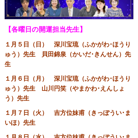
【各曜日の開運担当先生】
１
月５
日（日） 深川宝琉（ふかがわ･ほうり
ゅう）先生 貝田錦泉（かいだ･きんせん）先
生
１月６
日（月） 深川宝琉（ふかがわ･ほうり
ゅう）先生 山川円笑（やまかわ･えんしょ
う）先生
１
月７
日（火） 吉方位妹甫（きっぽうい･ま
いほ）先生
１月８日（水） 吉方位妹甫（きっぽうい･ま