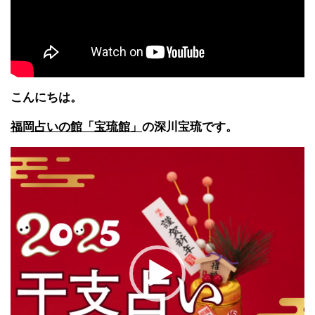
こんにちは。
福岡占いの館「宝琉館」
の深川宝琉です。
動
画
プ
レ
ー
ヤ
ー