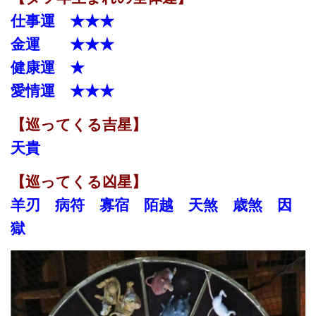
仕事運 ★★★
金運 ★★★
健康運 ★
愛情運 ★★★
【巡ってくる吉星】
天貴
【巡ってくる凶星】
羊刃 病符 寡宿 陌越 天煞 歳煞 因
獄