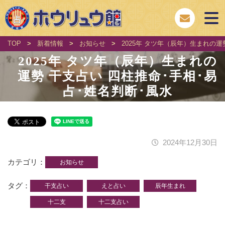
TOP
>
新着情報
>
お知らせ
>
2025年 タツ年（辰年）生まれの運
2025年 タツ年（辰年）生まれの
運勢 干支占い 四柱推命･手相･易
占･姓名判断･風水
2024年12月30日
カテゴリ
お知らせ
タグ
干支占い
えと占い
辰年生まれ
十二支
十二支占い