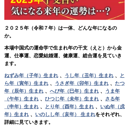
２０２５年（令和７年）は一体、どんな年になるの
か。
本場中国式の運命学で生まれ年の干支（えと）から金
運、仕事運、恋愛結婚運、健康運、総合運を見ていき
ます。
ねずみ年（子年）生まれ
、
うし年（丑年）生まれ
、
と
ら年（寅年）生まれ
、
うさぎ年（卯年）生まれ
、
たつ
年（辰年）生まれ
、
へび年（巳年）生まれ
、
うま年
（午年）生まれ
、
ひつじ年（未年）生まれ
、
さる年
（申年）生まれ
、
とり年（酉年）生まれ
、
いぬ年（戌
年）生まれ
、
いのしし年（亥年） 生まれ
をそれぞれ、
詳細に見ていきます。