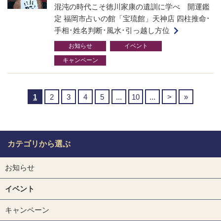
混沌の時代こそ徳川家康の遺訓に学べ 開運鑑
定 福岡市占いの館「宝琉館」天神店 四柱推命･
手相･姓名判断･風水･引っ越し方位
お知らせ
イベント
キャンペーン
1
2
3
4
5
...
10
...
>
»
カテゴリから選ぶ
お知らせ
イベント
キャンペーン