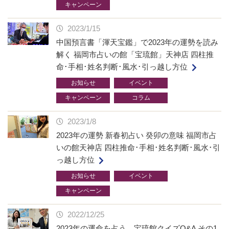
キャンペーン
2023/1/15
中国預言書「渾天宝鑑」で2023年の運勢を読み
解く 福岡市占いの館「宝琉館」天神店 四柱推
命･手相･姓名判断･風水･引っ越し方位
お知らせ
イベント
キャンペーン
コラム
2023/1/8
2023年の運勢 新春初占い 癸卯の意味 福岡市占
いの館天神店 四柱推命･手相･姓名判断･風水･引
っ越し方位
お知らせ
イベント
キャンペーン
2022/12/25
2023年の運命を占う 宝琉館クイズQ&A その1