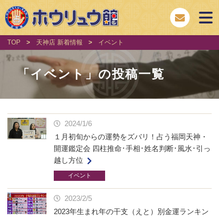
TOP
>
天神店 新着情報
>
イベント
「
イベント
」の投稿一覧
2024/1/6
１月初旬からの運勢をズバリ！占う福岡天神・
開運鑑定会 四柱推命･手相･姓名判断･風水･引っ
越し方位
イベント
2023/2/5
2023年生まれ年の干支（えと）別金運ランキン