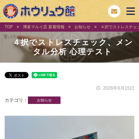
TOP
>
博多マルイ店 新着情報
>
お知らせ
>
４択でストレスチェ
４択でストレスチェック、メン
タル分析 心理テスト
2026年6月15日
カテゴリ
お知らせ