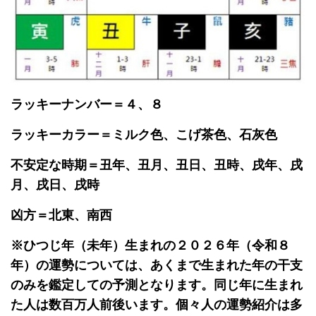
ラッキーナンバー＝４、８
ラッキーカラー＝ミルク色、こげ茶色、石灰色
不安定な時期＝丑年、丑月、丑日、丑時、戌年、戌
月、戌日、戌時
凶方＝北東、南西
※ひつじ年（未年）生まれの２０２６年（令和８
年）の運勢については、あくまで生まれた年の干支
のみを鑑定しての予測となります。同じ年に生まれ
た人は数百万人前後います。個々人の運勢紹介は多