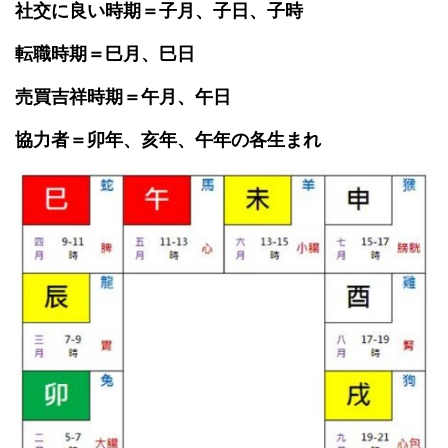
社交に良い時期＝子月、子日、子時
転職時期＝巳月、巳日
売買吉祥時期＝午月、午日
協力者＝卯年、亥年、午年の各生まれ