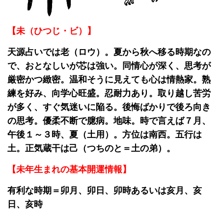
【未（ひつじ・ビ）】
天源占いでは老（ロウ）。夏から秋へ移る時期なの
で、おとなしいが芯は強い。同情心が深く、思考が
厳密かつ緻密。温和そうに見えても心は情熱家。熟
練を好み、向学心旺盛。忍耐力あり。取り越し苦労
が多く、すぐ気迷いに陥る。後悔ばかりで後ろ向き
の思考。優柔不断で臆病。地味。時で言えば７月、
午後１～３時、夏（土用）。方位は南西。五行は
土。正気蔵干は己（つちのと＝土の弟）。
【未年生まれの基本開運情報】
有利な時期＝卯月、卯日、卯時あるいは亥月、亥
日、亥時