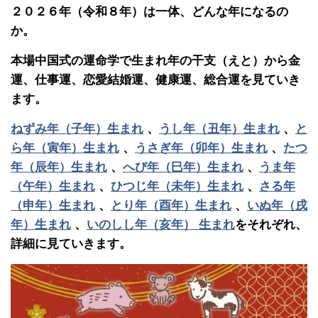
２０２６年（令和８年）は一体、どんな年になるの
か。
本場中国式の運命学で生まれ年の干支（えと）から金
運、仕事運、恋愛結婚運、健康運、総合運を見ていき
ます。
ねずみ年（子年）生まれ
、
うし年（丑年）生まれ
、
と
ら年（寅年）生まれ
、
うさぎ年（卯年）生まれ
、
たつ
年（辰年）生まれ
、
へび年（巳年）生まれ
、
うま年
（午年）生まれ
、
ひつじ年（未年）生まれ
、
さる年
（申年）生まれ
、
とり年（酉年）生まれ
、
いぬ年（戌
年）生まれ
、
いのしし年（亥年） 生まれ
をそれぞれ、
詳細に見ていきます。