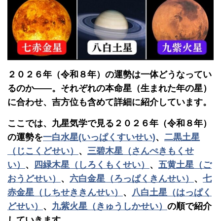
２０２６年（令和８年）の運勢は一体どうなってい
るのか――。それぞれの本命星（生まれた年の星）
に合わせ、吉方位も含めて詳細に紹介しています。
ここでは、九星気学で見る２０２６年（令和８年）
の運勢を
一白水星(いっぱくすいせい)
、
二黒土星
（じこくどせい）
、
三碧木星（さんぺきもくせ
い）
、
四緑木星（しろくもくせい）
、
五黄土星（ご
おうどせい）
、
六白金星（ろっぱくきんせい）
、
七
赤金星（しちせききんせい）
、
八白土星（はっぱく
どせい）
、
九紫火星（きゅうしかせい）
の順で紹介
していきます。