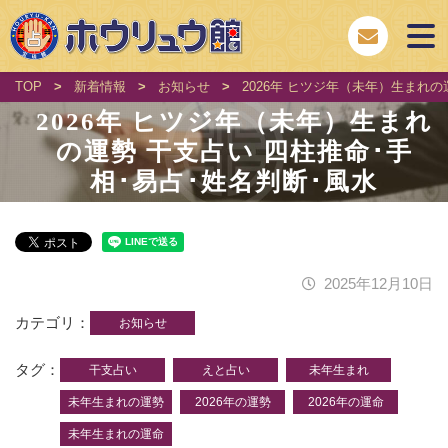
TOP
>
新着情報
>
お知らせ
>
2026年 ヒツジ年（未年）生まれの
2026年 ヒツジ年（未年）生まれ
の運勢 干支占い 四柱推命･手
相･易占･姓名判断･風水
2025年12月10日
カテゴリ
お知らせ
タグ
干支占い
えと占い
未年生まれ
未年生まれの運勢
2026年の運勢
2026年の運命
未年生まれの運命