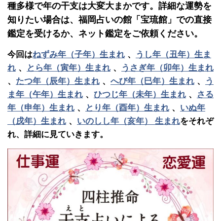
種多様で年の干支は大変大まかです。詳細な運勢を
知りたい場合は、福岡占いの館「宝琉館」での直接
鑑定を受けるか、ネット鑑定をご依頼ください。
今回は
ねずみ年（子年）生まれ
、
うし年（丑年）生ま
れ
、
とら年（寅年）生まれ
、
うさぎ年（卯年）生まれ
、
たつ年（辰年）生まれ
、
へび年（巳年）生まれ
、
う
ま年（午年）生まれ
、
ひつじ年（未年）生まれ
、
さる
年（申年）生まれ
、
とり年（酉年）生まれ
、
いぬ年
（戌年）生まれ
、
いのしし年（亥年） 生まれ
をそれぞ
れ、詳細に見ていきます。