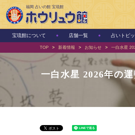
福岡 占いの館 宝琉館
宝琉館について
店舗一覧
占いトピッ
TOP
>
新着情報
>
お知らせ
>
一白水星 2
一白水星 2026年の