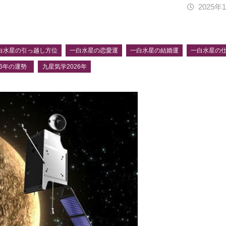
2025年
白水星の引っ越し方位
一白水星の恋愛運
一白水星の結婚運
一白水星の
26年の運勢
九星気学2026年