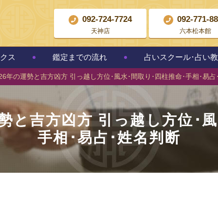
092-724-7724
092-771-8
天神店
六本松本館
クス
鑑定までの流れ
占いスクール･占い
026年の運勢と吉方凶方 引っ越し方位･風水･間取り･四柱推命･手相･易占
運勢と吉方凶方 引っ越し方位･
手相･易占･姓名判断