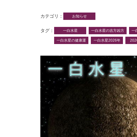
カテゴリ
お知らせ
タグ
一白水星
一白水星の吉方凶方
一
一白水星の健康運
一白水星2026年
20