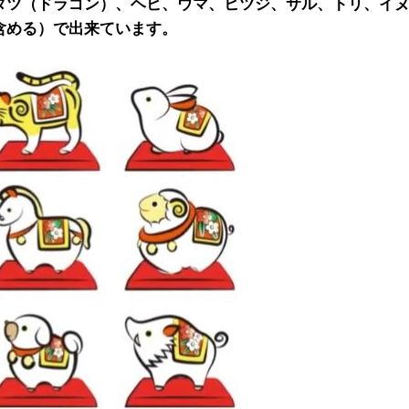
タツ（ドラゴン）、ヘビ、ウマ、ヒツジ、サル、トリ、イ
含める）で出来ています。