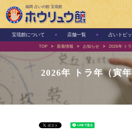
福岡 占いの館 宝琉館
宝琉館について
店舗一覧
占いトピッ
TOP
>
新着情報
>
お知らせ
>
2026年 
2026年 トラ年（寅