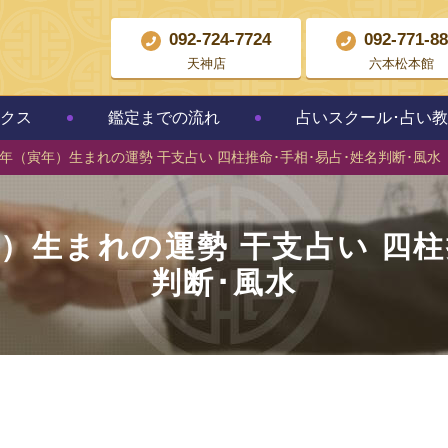
092-724-7724
092-771-8
天神店
六本松本館
クス
鑑定までの流れ
占いスクール･占い
トラ年（寅年）生まれの運勢 干支占い 四柱推命･手相･易占･姓名判断･風水
年）生まれの運勢 干支占い 四
判断･風水