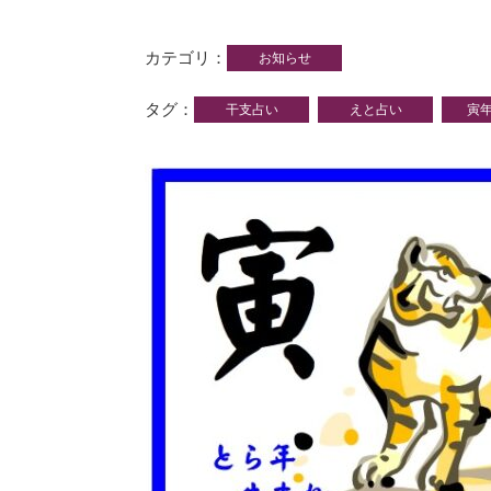
カテゴリ
お知らせ
タグ
干支占い
えと占い
寅