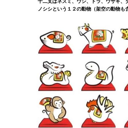
十二支はネズミ、ウシ、トラ、ウサギ、
ノシシという１２の動物（架空の動物も