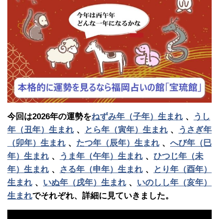
今回は2026年の運勢を
ねずみ年（子年）生まれ
、
うし
年（丑年）生まれ
、
とら年（寅年）生まれ
、
うさぎ年
（卯年）生まれ
、
たつ年（辰年）生まれ
、
へび年（巳
年）生まれ
、
うま年（午年）生まれ
、
ひつじ年（未
年）生まれ
、
さる年（申年）生まれ
、
とり年（酉年）
生まれ
、
いぬ年（戌年）生まれ
、
いのしし年（亥年）
生まれ
でそれぞれ、詳細に見ていきました。