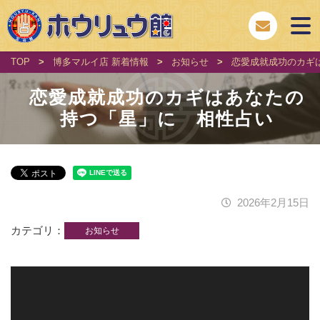
TOP
>
博多マルイ店 新着情報
>
お知らせ
>
恋愛成就成功のカギ
恋愛成就成功のカギはあなたの
持つ「星」に 相性占い
2026年2月15日
カテゴリ
お知らせ