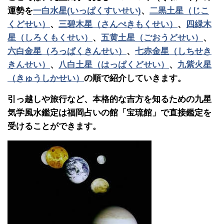
運勢を
一白水星(いっぱくすいせい)
、
二黒土星（じこ
くどせい）
、
三碧木星（さんぺきもくせい）
、
四緑木
星（しろくもくせい）
、
五黄土星（ごおうどせい）
、
六白金星（ろっぱくきんせい）
、
七赤金星（しちせき
きんせい）
、
八白土星（はっぱくどせい）
、
九紫火星
（きゅうしかせい）
の順で紹介していきます。
引っ越しや旅行など、本格的な吉方を知るための九星
気学風水鑑定は福岡占いの館「宝琉館」で直接鑑定を
受けることができます。