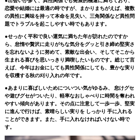
●出会いが多く、異性関係でも発展的機運に満ちており、
恋愛や結婚には最適の時ですが、まかりまちがえば、複数
の異性に興味を持って本命を見失い、三角関係など異性問
題でトラブルを起こしやすい時でもあります。
●せっかく平和で良い運気に満ちた年が訪れたのですか
ら、怠惰や贅沢に走りがちな気分をグッと引き締め堅実さ
を忘れないように努めて、素敵な出会い、そしてそこから
生まれる喜びを思いっきり満喫したいものです。総じて言
えば、今年はお金にしても異性関係にしても、豊かな実り
を収穫する秋の刈り入れの年です。
●あまりに喜ばしいためについつい気がゆるみ、 怠けグセ
や遊びグセがついたり、軽率なおしゃべりに時間を奪われ
やすい傾向があります。その点に注意して一歩一歩、堅実
に進んで行けば、素晴らしい実りを しっかり 手に入れる
ことができます。また、手に入れなければいけない時で
す。