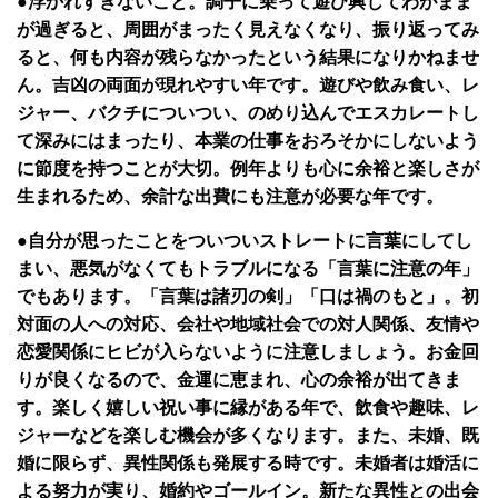
●浮かれすぎないこと。調子に乗って遊び興じてわがまま
が過ぎると、周囲がまったく見えなくなり、振り返ってみ
ると、何も内容が残らなかったという結果になりかねませ
ん。吉凶の両面が現れやすい年です。遊びや飲み食い、レ
ジャー、バクチについつい、のめり込んでエスカレートし
て深みにはまったり、本業の仕事をおろそかにしないよう
に節度を持つことが大切。例年よりも心に余裕と楽しさが
生まれるため、余計な出費にも注意が必要な年です。
●自分が思ったことをついついストレートに言葉にしてし
まい、悪気がなくてもトラブルになる「言葉に注意の年」
でもあります。「言葉は諸刃の剣」「口は禍のもと」。初
対面の人への対応、会社や地域社会での対人関係、友情や
恋愛関係にヒビが入らないように注意しましょう。お金回
りが良くなるので、金運に恵まれ、心の余裕が出てきま
す。楽しく嬉しい祝い事に縁がある年で、飲食や趣味、レ
ジャーなどを楽しむ機会が多くなります。また、未婚、既
婚に限らず、異性関係も発展する時です。未婚者は婚活に
よる努力が実り、婚約やゴールイン。新たな異性との出会