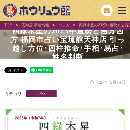
TOP
>
天神店 新着情報
>
コラム
>
四緑木星の2025年運勢と吉方
四緑木星の2025年運勢と吉方凶
方 福岡市占い宝琉館天神店 引っ
越し方位･四柱推命･手相･易占･
姓名判断
2024年9月14日
カテゴリ
コラム