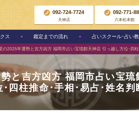
092-724-7724
092-771-8
天神店
六本松本館
クス
鑑定までの流れ
占いスクール･占い
星の2025年運勢と吉方凶方 福岡市占い宝琉館天神店 引っ越し方位･四柱
年運勢と吉方凶方 福岡市占い宝琉
位･四柱推命･手相･易占･姓名判