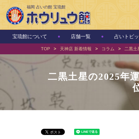
福岡 占いの館 宝琉館
宝琉館について
店舗一覧
占いトピッ
TOP
>
天神店 新着情報
>
コラム
>
二黒土
二黒土星の2025