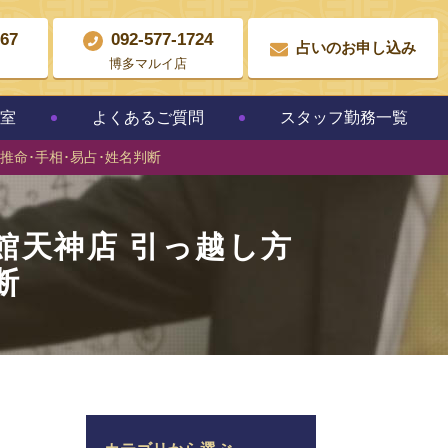
867
092-577-1724
占いのお申し込み
博多マルイ店
教室
よくあるご質問
スタッフ勤務一覧
推命･手相･易占･姓名判断
館天神店 引っ越し方
断