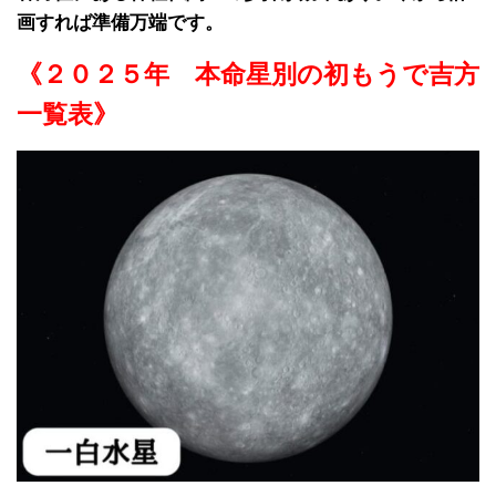
画すれば準備万端です。
《２０２５年 本命星別の初もうで吉方
一覧表》