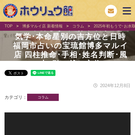
2025年初もうで･お水取り 九星
TOP
>
博多マルイ店 新着情報
>
コラム
>
2025年初もうで･お
気学･本命星別の吉方位と日時
福岡市占いの宝琉館博多マルイ
店 四柱推命･手相･姓名判断･風
水･引っ越し方位
2024年12月8日
カテゴリ
コラム