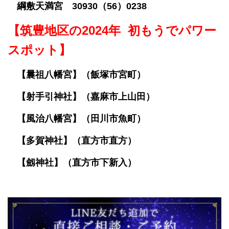
綱敷天満宮 30930（56）0238
【筑豊地区の2024年 初もうでパワー
スポット】
【曩祖八幡宮】（飯塚市宮町）
【射手引神社】（嘉麻市上山田）
【風治八幡宮】（田川市魚町）
【多賀神社】（直方市直方）
【劔神社】（直方市下新入）