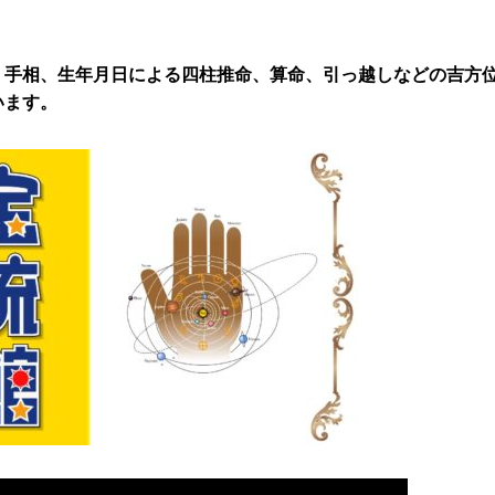
。
、手相、生年月日による四柱推命、算命、引っ越しなどの吉方
います。