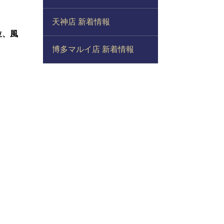
天神店 新着情報
位、風
博多マルイ店 新着情報