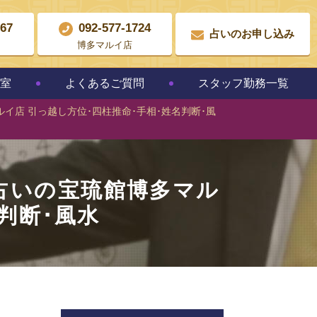
867
092-577-1724
占いのお申し込み
博多マルイ店
教室
よくあるご質問
スタッフ勤務一覧
ルイ店 引っ越し方位･四柱推命･手相･姓名判断･風
市占いの宝琉館博多マル
判断･風水