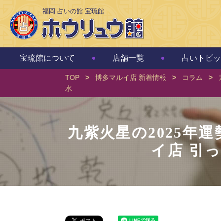
福岡 占いの館 宝琉館
宝琉館について
店舗一覧
占いトピッ
TOP
>
博多マルイ店 新着情報
>
コラム
>
水
九紫火星の2025年
イ店 引