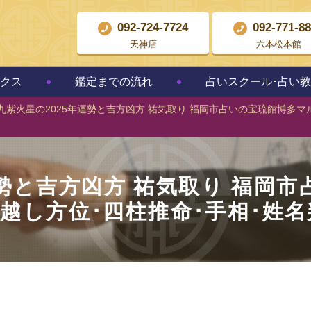
092-724-7724
092-771-8
天神店
六本松本館
クス
鑑定までの流れ
占いスクール･占い
九紫火星の2025年運勢と吉方凶方 祐気取り 福岡市占いの宝琉館博多マ
運勢と吉方凶方 祐気取り 福岡
っ越し方位･四柱推命･手相･姓名