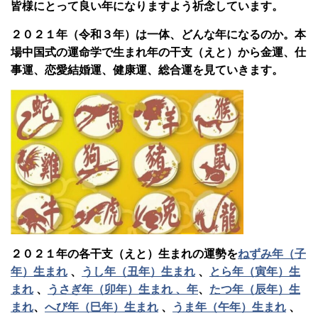
皆様にとって良い年になりますよう祈念しています。
２０２１年（令和３年）は一体、どんな年になるのか。本
場中国式の運命学で生まれ年の干支（えと）から金運、仕
事運、恋愛結婚運、健康運、総合運を見ていきます。
２０２１年の各干支（えと）生まれの運勢を
ねずみ年（子
年）生まれ
、
うし年（丑年）生まれ
、
とら年（寅年）生
まれ
、
うさぎ年（卯年）生まれ 、年
、
たつ年（辰年）生
まれ
、
へび年（巳年）生まれ
、
うま年（午年）生まれ
、