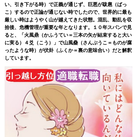
い、引き下がる時）で正義が通じず、巨悪が跋扈（ばっ
こ）するので正論が通じない時でしたので、世界的に最も
厳しい時はようやく山が越えてきた状態。混乱、動乱を収
拾後、危機管理が重要な年となります。１０年スパンで見
ると、「火風鼎（かふうてい＝三本の矢が結束すると大い
に実る）４爻（こう）」で山風蠱（さんぷうこ＝ものが腐
ったような時）が伏卦（ふくか＝裏の意味合い）だと解釈
しています。