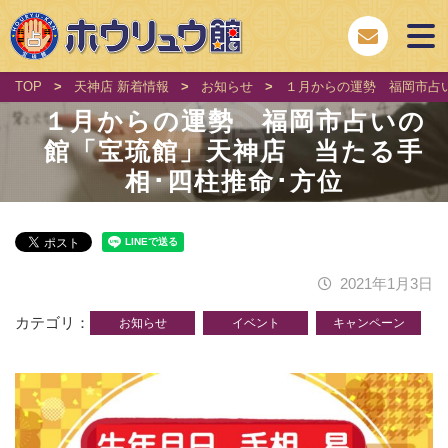
TOP
>
天神店 新着情報
>
お知らせ
>
１月からの運勢 福岡市占
１月からの運勢 福岡市占いの
館「宝琉館」天神店 当たる手
相･四柱推命･方位
2021年1月3日
カテゴリ
お知らせ
イベント
キャンペーン