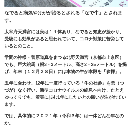
なでると病気やけがが治るとされる「なで牛」とされま
す。
太宰府天満宮には実は１１体あり、なでると知恵が授かり、
受験にも効果があると思われていて、コロナ対策に苦労して
いるとのこと。
学問の神様・菅原道真をまつる北野天満宮（京都市上京区）
でも、巨大絵馬（幅3・3メートル、高さ2・25メートル）を掲
げ、年末（１２月２８日）には本物の牛が本殿を「参拝」。
丑年に合わせ、12年に一度行っている「牛の社参」を恙（つ
づが）なく行い、新型コロナウイルスの終息へ向け、たとえ
ゆっくりでも、着実に歩む1年にしたいとの願いが注がれてい
ます。
では、具体的に２０２１年（令和３年）は一体どんな年なの
か。