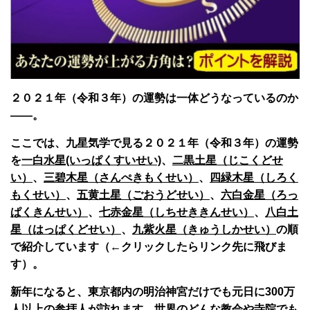
２０２１年（令和３年）の運勢は一体どうなっているのか
――。
ここでは、九星気学で見る２０２１年（令和３年）の運勢
を
一白水星(いっぱくすいせい)
、
二黒土星（じこくどせ
い）
、
三碧木星（さんぺきもくせい）
、
四緑木星（しろく
もくせい）
、
五黄土星（ごおうどせい）
、
六白金星（ろっ
ぱくきんせい）
、
七赤金星（しちせききんせい）
、
八白土
星（はっぱくどせい）
、
九紫火星（きゅうしかせい）
の順
で紹介しています（←クリックしたらリンク先に飛びま
す）。
新年になると、東京都内の明治神宮だけでも元日に300万
人以上の参拝人が訪れます。世界のどんな教会や寺院でも