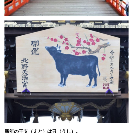
新年の干支（えと）は丑（うし）。