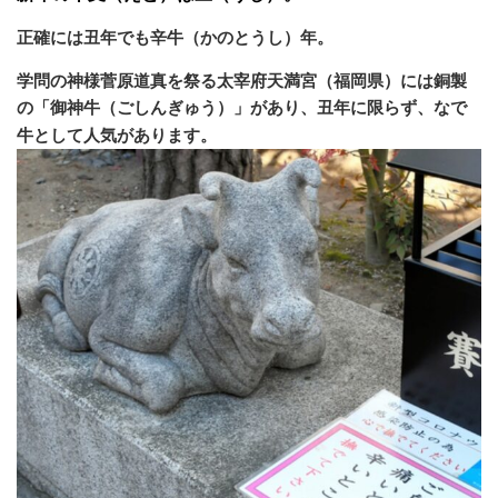
正確には丑年でも辛牛（かのとうし）年。
学問の神様菅原道真を祭る太宰府天満宮（福岡県）には銅製
の「御神牛（ごしんぎゅう）」があり、丑年に限らず、なで
牛として人気があります。