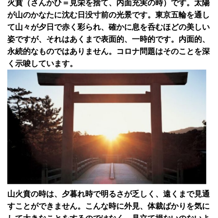
火賁（さんかひ＝見栄を捨て、内面充実の時）です。太陽
が山のかなたに沈む日没寸前の光景です。東京五輪を通し
て山々が夕日で赤く彩られ、確かに息を呑むほどの美しい
姿ですが、それはあくまで表面的、一時的です。内面的、
永続的なものではありません。コロナ問題はそのことを深
く示唆しています。
山火賁の時は、夕暮れ時で明るさが乏しく、遠くまで見通
すことができません。こんな時に外見、体裁ばかりを気に