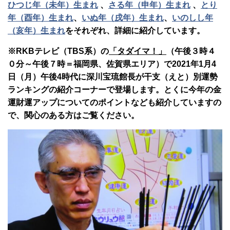
ひつじ年（未年）生まれ
、
さる年（申年）生まれ
、
とり
年（酉年）生まれ
、
いぬ年（戌年）生まれ
、
いのしし年
（亥年）生まれ
をそれぞれ、詳細に紹介しています。
※RKBテレビ（TBS系）の
「タダイマ！」
（午後３時４
０分～午後７時＝福岡県、佐賀県エリア）で2021年1月4
日（月）午後4時代に深川宝琉館長が干支（えと）別運勢
ランキングの紹介コーナーで登場します。とくに今年の金
運財運アップについてのポイントなども紹介していますの
で、関心のある方はご覧ください。