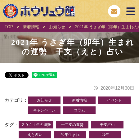
TOP
>
新着情報
>
お知らせ
>
2021年 うさぎ年（卯年）生まれ
2021年 うさぎ年（卯年）生まれ
の運勢 干支（えと）占い
2020年12月30日
カテゴリ
お知らせ
新着情報
イベント
キャンペーン
コラム
タグ
２０２１年の運勢
十二支の運勢
干支占い
えと占い
卯年生まれ
卯年