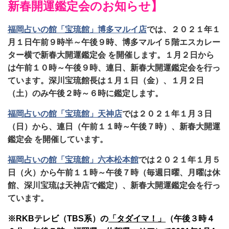
新春開運鑑定会のお知らせ】
福岡占いの館「宝琉館」博多マルイ店
では、２０２１年１
月１日午前９時半～午後９時、博多マルイ５階エスカレー
ター横で新春大開運鑑定会 を開催します。１月２日から
は午前１０時～午後９時、連日、新春大開運鑑定会を行っ
ています。深川宝琉館長は１月１日（金）、１月２日
（土）のみ午後２時～６時に鑑定します。
福岡占いの館「宝琉館」天神店
では２０２１年１月３日
（日）から、連日（午前１１時～午後７時）、新春大開運
鑑定会 を開催しています。
福岡占いの館「宝琉館」六本松本館
では２０２１年１月５
日（火）から午前１１時～午後７時（毎週日曜、月曜は休
館、深川宝琉は天神店で鑑定）、新春大開運鑑定会を行っ
ています。
※RKBテレビ（TBS系）の
「タダイマ！」
（午後３時４