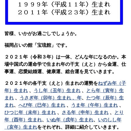
皆様、いかがお過ごしでしょうか。
福岡占いの館「宝琉館」です。
２０２１年（令和３年）は一体、どんな年になるのか。本
場中国式の運命学で生まれ年の干支（えと）から金運、仕
事運、恋愛結婚運、健康運、総合運を見ていきます。
２０２１年の各干支（えと）生まれの運勢を
ねずみ年（子
年）生まれ
、
うし年（丑年）生まれ
、
とら年（寅年）生
まれ
、
うさぎ年（卯年）生まれ 、年
、
たつ年（辰年）生
まれ
、
へび年（巳年）生まれ
、
うま年（午年）生まれ
、
ひつじ年（未年）生まれ
、
さる年（申年）生まれ
、
とり
年（酉年）生まれ
、
いぬ年（戌年）生まれ
、
いのしし年
（亥年）生まれ
をそれぞれ、詳細に紹介していきます。