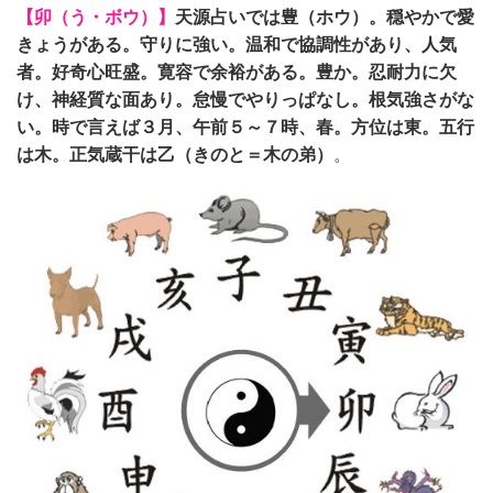
【卯（う・ボウ）】
天源占いでは豊（ホウ）。穏やかで愛
きょうがある。守りに強い。温和で協調性があり、人気
者。好奇心旺盛。寛容で余裕がある。豊か。忍耐力に欠
け、神経質な面あり。怠慢でやりっぱなし。根気強さがな
い。時で言えば３月、午前５～７時、春。方位は東。五行
は木。正気蔵干は乙（きのと＝木の弟）
。