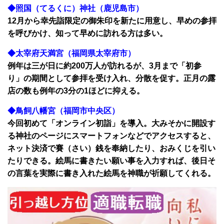
◆照国（てるくに）神社（鹿児島市）
12月から幸先詣限定の御朱印を新たに用意し、早めの参拝
を呼びかけ、知って早めに訪れる方は多い。
◆太宰府天満宮（福岡県太宰府市）
例年は三が日に約200万人が訪れるが、3月まで「初参
り」の期間として参拝を受け入れ、分散を促す。正月の露
店の数も例年の3分の1ほどに抑える。
◆鳥飼八幡宮（福岡市中央区）
今回初めて「オンライン初詣」を導入。大みそかに開設す
る神社のページにスマートフォンなどでアクセスすると、
ネット決済で賽（さい）銭を奉納したり、おみくじを引い
たりできる。絵馬に書きたい願い事を入力すれば、後日そ
の言葉を実際に書き入れた絵馬を神職が祈願してくれる。