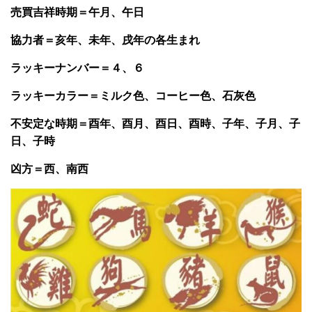
売買吉祥時期＝午月、午日
協力者＝亥年、未年、戌年の各生まれ
ラッキーナンバー＝４、６
ラッキーカラー＝ミルク色、コーヒー色、石灰色
不安定な時期＝酉年、酉月、酉日、酉時、子年、子月、子
日、子時
凶方＝西、南西