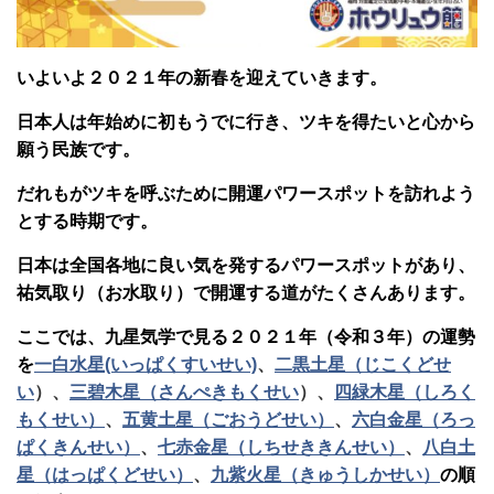
いよいよ２０２１年の新春を迎えていきます。
日本人は年始めに初もうでに行き、ツキを得たいと心から
願う民族です。
だれもがツキを呼ぶために開運パワースポットを訪れよう
とする時期です。
日本は全国各地に良い気を発するパワースポットがあり、
祐気取り（お水取り）で開運する道がたくさんあります。
ここでは、九星気学で見る２０２１年（令和３年）の運勢
を
一白水星(いっぱくすいせい)
、
二黒土星（じこくどせ
い
）、
三碧木星（さんぺきもくせい
）、
四緑木星（しろく
もくせい）
、
五黄土星（ごおうどせい）
、
六白金星（ろっ
ぱくきんせい）
、
七赤金星（しちせききんせい）
、
八白土
星（はっぱくどせい）
、
九紫火星（きゅうしかせい）
の順