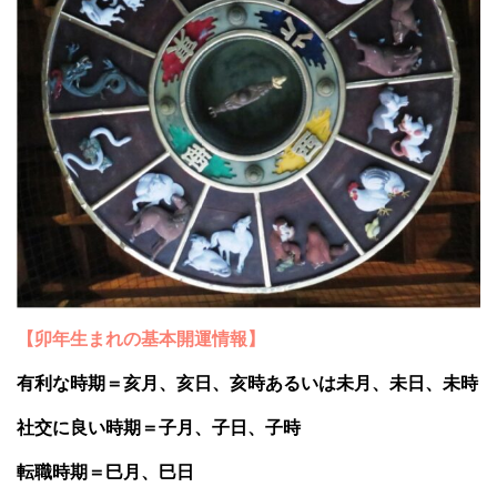
【卯年生まれの基本開運情報】
有利な時期＝亥月、亥日、亥時あるいは未月、未日、未時
社交に良い時期＝子月、子日、子時
転職時期＝巳月、巳日