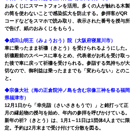
おみくじにスマートフォンを活用。多くの人が触れる木製
の筒を使わないことで感染拡大を防止する。参拝客がQR
コードなどをスマホで読み取り、表示された番号を授与所
で告げ、紙のおみくじをもらう。
◆成田山明王（みょうおう）院（大阪府寝屋川市）
車に乗ったまま祈禱（きとう）を受けられるようにした。
祈禱殿前のスペースに車をとめ、代表者がお札を受け取っ
た後で車に戻って祈禱を受けられる。参詣する気持ちが大
切なので、御利益は乗ったままでも「変わらない」とのこ
と。
◆宗像大社（海の正倉院沖ノ島を含む宗像三神を祭る福岡
県福津市）
12月1日から「幸先詣（さいさきもうで）」と銘打って正
月の縁起物の授与を始め、年内の参拝を呼びかけている。
新年の祈?（きとう）は、1月1～11日は1団体4人までに限
定。予約は2月末まで受け付けて分散を図る。