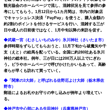
観光協会のホームページで流し、混雑状況を見て参拝の参
考にしてもらう。1月12日から1カ月間は、市内の対象店
でキャッシュレス決済「PayPay」を使うと、購入金額の
約2割のポイントを付けるサービスを行い、混雑する三が
日や成人の日前後ではなく、1月中旬以降の来訪を促す。
◆武蔵一宮（むさしいちのみや）氷川神社（さいたま市）
参拝時期をずらしてもらおうと、11月下旬から破魔矢や干
支（えと）の絵馬を配っている。全国に約280社ある氷川
神社の総本社。例年、三が日には200万人以上でにぎわ
う。ビラやホームページで呼びかけたかいもあって、高齢
者らが早くも訪れて買っていく。
◆「関東の3大師」と呼ばれる佐野厄よけ大師（栃木県佐
野市）
郵送によるお札やお守りの申し込みが例年より増えてい
る。
◆神戸市中心部にある生田神社（兵庫県神戸市）