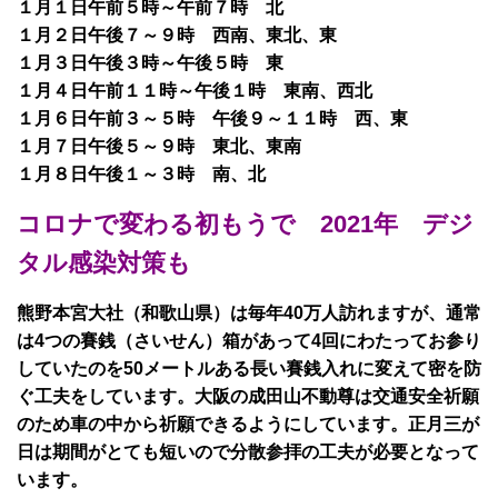
１月１日午前５時～午前７時 北
１月２日午後７～９時 西南、東北、東
１月３日午後３時～午後５時 東
１月４日午前１１時～午後１時 東南、西北
１月６日午前３～５時 午後９～１１時 西、東
１月７日午後５～９時 東北、東南
１月８日午後１～３時 南、北
コロナで変わる初もうで 2021年 デジ
タル感染対策も
熊野本宮大社（和歌山県）は毎年40万人訪れますが、通常
は4つの賽銭（さいせん）箱があって4回にわたってお参り
していたのを50メートルある長い賽銭入れに変えて密を防
ぐ工夫をしています。大阪の成田山不動尊は交通安全祈願
のため車の中から祈願できるようにしています。正月三が
日は期間がとても短いので分散参拝の工夫が必要となって
います。