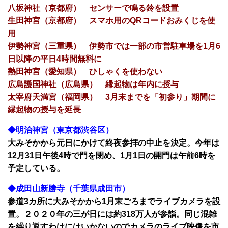
八坂神社（京都府） センサーで鳴る鈴を設置
生田神宮（京都府） スマホ用のQRコードおみくじを使
用
伊勢神宮（三重県） 伊勢市では一部の市営駐車場を1月6
日以降の平日4時間無料に
熱田神宮（愛知県） ひしゃくを使わない
広島護国神社（広島県） 縁起物は年内に授与
太宰府天満宮（福岡県） 3月末までを「初参り」期間に
縁起物の授与を延長
◆明治神宮（東京都渋谷区）
大みそかから元日にかけて終夜参拝の中止を決定。今年は
12月31日午後4時で門を閉め、1月1日の開門は午前6時を
予定している。
◆成田山新勝寺（千葉県成田市）
参道3カ所に大みそかから1月末ごろまでライブカメラを設
置。２０２０年の三が日には約318万人が参詣。同じ混雑
を繰り返すわけにはいかないのでカメラのライブ映像を市