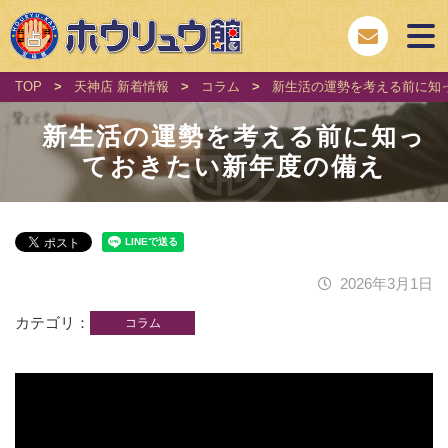
TOP
>
天神店 新着情報
>
コラム
>
新生活の運勢を考える前に知
新生活の運勢を考える前に知っ
ておきたい新年度の備え
2026年3月1日
カテゴリ
コラム