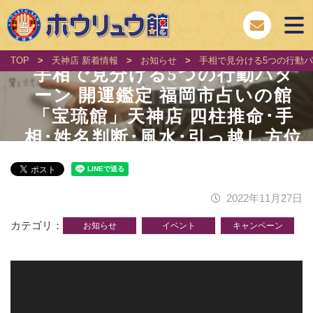
TOP
>
天神店 新着情報
>
お知らせ
>
手相で見分ける5つの行動パ
手相で見分ける5つの行動パタ
ーン 開運鑑定 福岡市占いの館
「宝琉館」天神店 四柱推命･手
相･姓名判断･風水･引っ越し方位
2022年11月27日
カテゴリ
お知らせ
イベント
キャンペーン