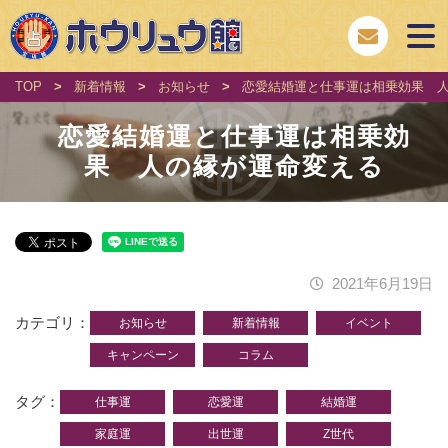
TOP
>
新着情報
>
お知らせ
>
恋愛結婚運と仕事運は相乗効果 
恋愛結婚運と仕事運は相乗効
果 人の縁が運命変える
2021年6月19日
カテゴリ
お知らせ
新着情報
イベント
キャンペーン
コラム
タグ
仕事運
恋愛運
結婚運
家庭運
出世運
Z世代