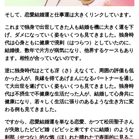
そして、恋愛結婚運と仕事運は大きくリンクしています。
これまで独身で出世してきた人も結婚を機に大きく運を下
げ、ダメになっていく姿をいくつも見てきました。独身時
代は心身ともに健康で溌剌（はつらつ）としていたのに、
結婚後、数年で片方が病気になり、他界するケースもあり
ます。相性が合っていないのです。
逆に独身時代はとても冴（さ）えなくて、周囲の評価も低
かった人が、良縁を得てあげまんになるパートナーを通し
て大出世を遂げていく姿もいくつも見てきました。独身時
代は不摂生で不健康な生活だった人が、結婚して心身共に
健康になり、若々しく生活に張りのあるような生き方に変
わる例も見てきました。
ですから、恋愛結婚運を単なる恋愛、かつて松田聖子さん
が失敗したビビビ婚（ビビッと来てすぐに結婚）のような
刹那（せつな）的な惚（ほ）れた晴れたで表面的に見るこ