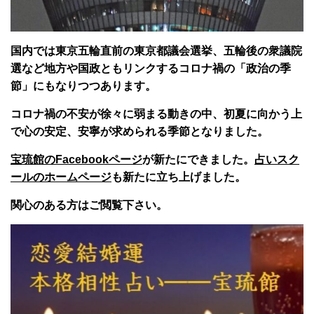
国内では東京五輪直前の東京都議会選挙、五輪後の衆議院
選など地方や国政ともリンクするコロナ禍の「政治の季
節」にもなりつつあります。
コロナ禍の不安が徐々に弱まる動きの中、初夏に向かう上
で心の安定、安寧が求められる季節となりました。
宝琉館のFacebookページ
が新たにできました。
占いスク
ールのホームページ
も新たに立ち上げました。
関心のある方はご閲覧下さい。