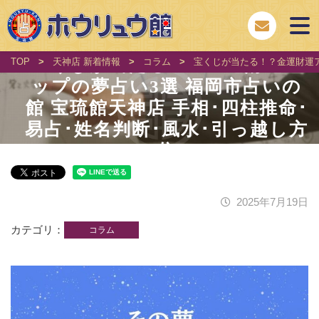
宝くじが当たる！？金運財運ア
TOP
>
天神店 新着情報
>
コラム
>
宝くじが当たる！？金運財運ア
ップの夢占い3選 福岡市占いの
館 宝琉館天神店 手相･四柱推命･
易占･姓名判断･風水･引っ越し方
位
2025年7月19日
カテゴリ
コラム