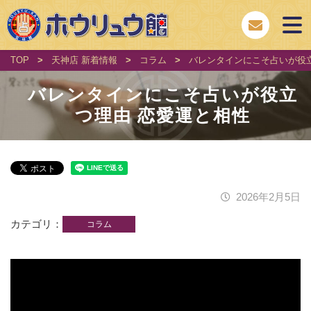
TOP
>
天神店 新着情報
>
コラム
>
バレンタインにこそ占いが役
バレンタインにこそ占いが役立
つ理由 恋愛運と相性
2026年2月5日
カテゴリ
コラム