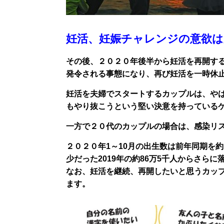
妊活、妊娠チャレンジの意欲は
その後、２０２０年後半から妊活を再開す
発令される事態になり、再び妊活を一時休
妊活を夫婦でスタートするカップルは、や
もやり抜こうという堅い決意を持っている
一方で２０代のカップルの場合は、感染リ
２０２０年1～10月の出生数は前年同期を
少だった2019年の約86万5千人からさ
なお、妊活を継続、再開したいと思うカッ
ます。