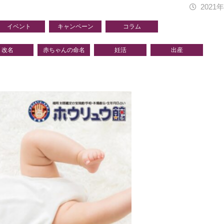
2021
イベント
キャンペーン
コラム
改名
赤ちゃんの命名
妊活
出産