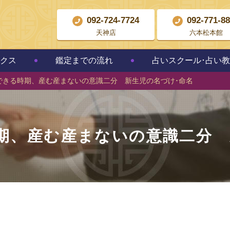
092-724-7724
092-771-8
天神店
六本松本館
クス
鑑定までの流れ
占いスクール･占い
できる時期、産む産まないの意識二分 新生児の名づけ･命名
期、産む産まないの意識二分 