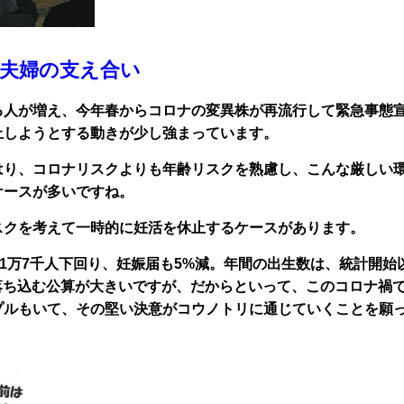
夫婦の支え合い
る人が増え、今年春からコロナの変異株が再流行して緊急事態
止しようとする動きが少し強まっています。
はり、コロナリスクよりも年齢リスクを熟慮し、こんな厳しい
ケースが多いですね。
スクを考えて一時的に妊活を休止するケースがあります。
約1万7千人下回り、妊娠届も5%減。年間の出生数は、統計開始
らに落ち込む公算が大きいですが、だからといって、このコロナ禍
プルもいて、その堅い決意がコウノトリに通じていくことを願