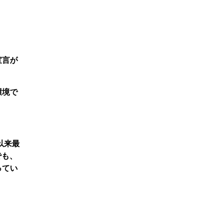
宣言が
環境で
以来最
でも、
ってい