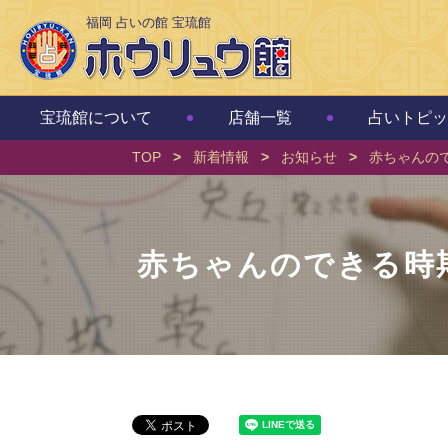
福岡 占いの館 宝琉館
宝琉館について
店舗一覧
占いトピッ
TOP
>
新着情報
>
お知らせ
>
赤ちゃんの
赤ちゃんのできる時