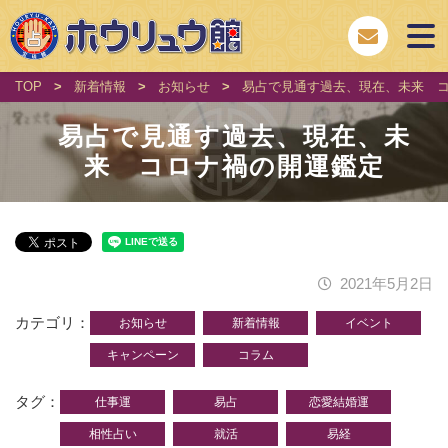
TOP
>
新着情報
>
お知らせ
>
易占で見通す過去、現在、未来 
易占で見通す過去、現在、未
来 コロナ禍の開運鑑定
2021年5月2日
カテゴリ
お知らせ
新着情報
イベント
キャンペーン
コラム
タグ
仕事運
易占
恋愛結婚運
相性占い
就活
易経