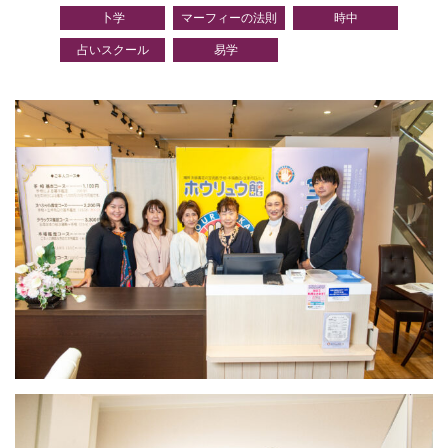
卜学
マーフィーの法則
時中
占いスクール
易学