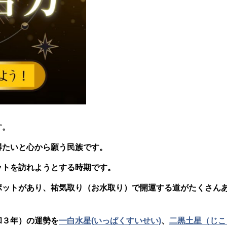
す。
得たいと心から願う民族です。
ットを訪れようとする時期です。
ポットがあり、祐気取り（お水取り）で開運する道がたくさん
和３年）の運勢を
一白水星(いっぱくすいせい)
、
二黒土星（じこ