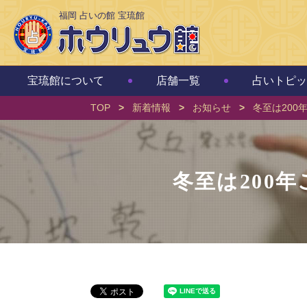
福岡 占いの館 宝琉館
宝琉館について
店舗一覧
占いトピッ
TOP
>
新着情報
>
お知らせ
>
冬至は200
冬至は200