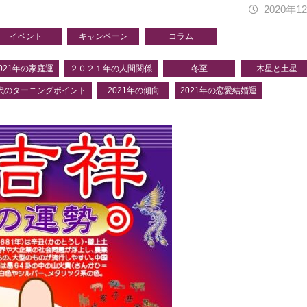
2020年1
イベント
キャンペーン
コラム
021年の家庭運
２０２１年の人間関係
冬至
木星と土星
代のターニングポイント
2021年の傾向
2021年の恋愛結婚運