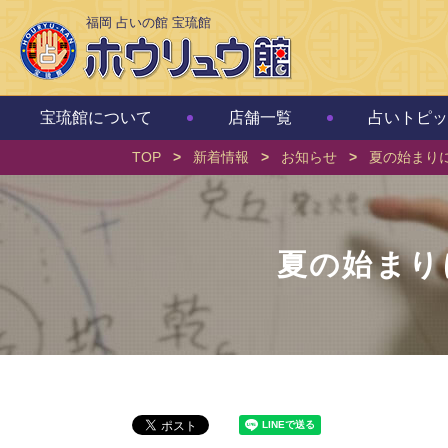
福岡 占いの館 宝琉館
宝琉館について
店舗一覧
占いトピッ
TOP
>
新着情報
>
お知らせ
>
夏の始まり
夏の始まり