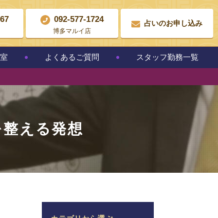
867
092-577-1724
占いのお申し込み
博多マルイ店
教室
よくあるご質問
スタッフ勤務一覧
を整える発想