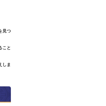
を見つ
ること
えしま