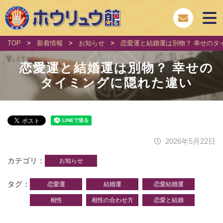
TOP
>
新着情報
>
お知らせ
>
恋愛運と結婚運は別物？ 幸せのタ
恋愛運と結婚運は別物？ 幸せの
タイミングに隠れた違い
2026年5月22日
カテゴリ
お知らせ
タグ
恋愛運
結婚運
恋愛結婚運
相性
相性の合わせ方
恋愛と結婚