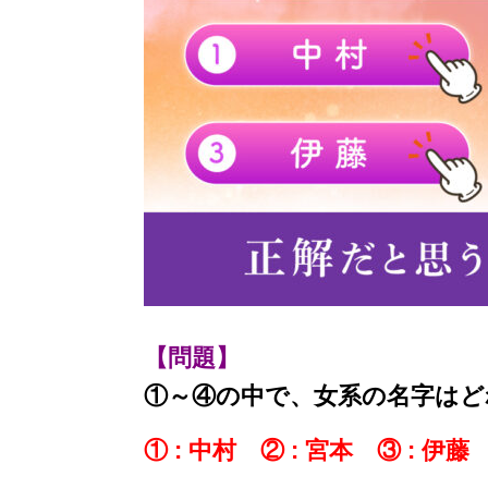
【問題】
①～④の中で、女系の名字はど
① : 中村 ② : 宮本 ③ : 伊藤 