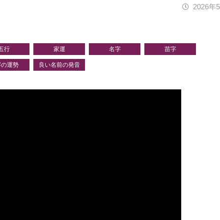
2026年
五行
家運
名字
苗字
字の運勢
良い名前の発音