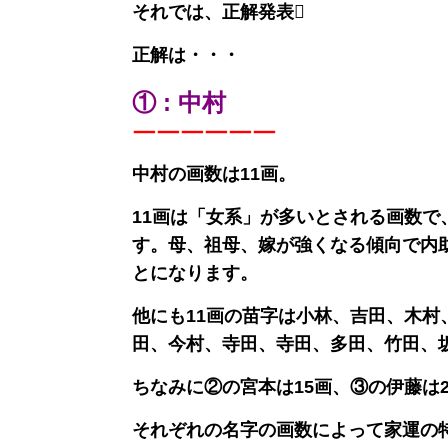
それでは、正解発表
正解は・・・
① : 中村
￣￣￣￣￣￣
中村の画数は11画。
11画は「女系」が多いとされる画数
す。母、祖母、嫁が強くなる傾向で内
とになります。
他にも11画の苗字は小林、吉田、木
田、今村、寺田、寺田、多田、竹田、
ちなみに②の宮本は15画、③の伊藤は
それぞれの名字の画数によって家運の