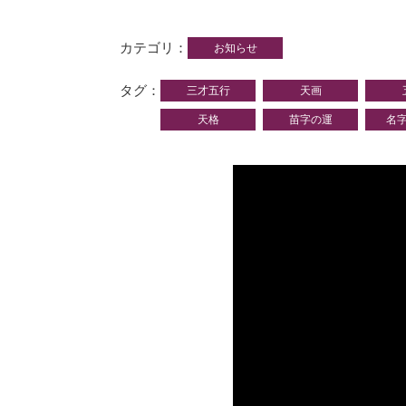
カテゴリ
お知らせ
タグ
三才五行
天画
天格
苗字の運
名