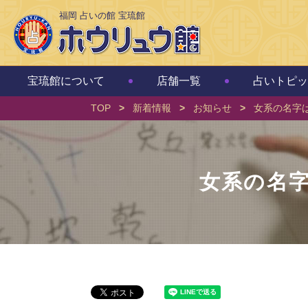
福岡 占いの館 宝琉館
宝琉館について
店舗一覧
占いトピッ
TOP
>
新着情報
>
お知らせ
>
女系の名字
女系の名