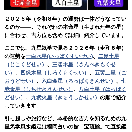
２０２６年（令和８年）の運勢は一体どうなってい
るのか――。それぞれの本命星（生まれた年の星）
に合わせ、吉方位も含めて詳細に紹介しています。
ここでは、九星気学で見る２０２６年（令和８年）
の運勢を
一白水星(いっぱくすいせい)
、
二黒土星
（じこくどせい）
、
三碧木星（さんぺきもくせ
い）
、
四緑木星（しろくもくせい）
、
五黄土星（ご
おうどせい）
、
六白金星（ろっぱくきんせい）
、
七
赤金星（しちせききんせい）
、
八白土星（はっぱく
どせい）
、
九紫火星（きゅうしかせい）
の順で紹介
していきます。
引っ越しや旅行など、本格的な吉方を知るための九
星気学風水鑑定は福岡占いの館「宝琉館」で直接鑑