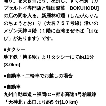
通り」を突き当たり、左折し、すぐ右折（カ
プセルトイ専門店と韓国銘菓「BOKUHODU]
の店の間を入る。新雁林町通（しんがんりん
のちょうとお）り（大名７５７号線）沿いの
メゾン天神４階（１階に台湾まぜそば「はな
び」があります）です。
■タクシー
地下鉄「博多駅」よりタクシーにて約11分
(3.0km)
■自動車・二輪車でお越しの場合
■自動車
九州自動車道～福岡IC～都市高速4号粕屋線
「天神北」出口より約5 分(1.0 km)