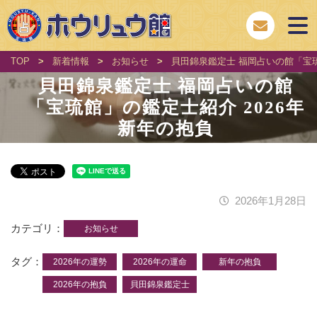
TOP
>
新着情報
>
お知らせ
>
貝田錦泉鑑定士 福岡占いの館「宝琉
貝田錦泉鑑定士 福岡占いの館
「宝琉館」の鑑定士紹介 2026年
新年の抱負
2026年1月28日
カテゴリ
お知らせ
タグ
2026年の運勢
2026年の運命
新年の抱負
2026年の抱負
貝田錦泉鑑定士