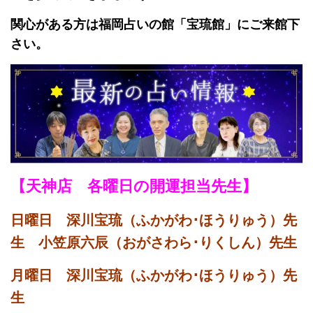
関心がある方は福岡占いの館「宝琉館」にご来館下
さい。
【天神店 各曜日の開運担当先生】
日曜日 深川宝琉（ふかがわ･ほうりゅう）先
生 小笠原六辰（おがさわら･りくしん）先生
月曜日 深川宝琉（ふかがわ･ほうりゅう）先
生