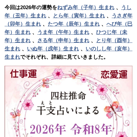
今回は2026年の運勢を
ねずみ年（子年）生まれ
、
うし
年（丑年）生まれ
、
とら年（寅年）生まれ
、
うさぎ年
（卯年）生まれ
、
たつ年（辰年）生まれ
、
へび年（巳
年）生まれ
、
うま年（午年）生まれ
、
ひつじ年（未
年）生まれ
、
さる年（申年）生まれ
、
とり年（酉年）
生まれ
、
いぬ年（戌年）生まれ
、
いのしし年（亥年）
生まれ
でそれぞれ、詳細に見ていきました。