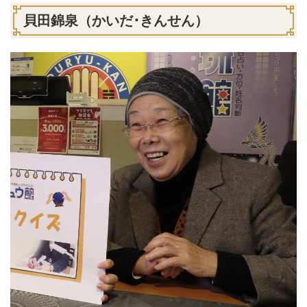
貝田錦泉（かいだ･きんせん）