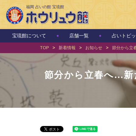
福岡 占いの館 宝琉館
宝琉館について
店舗一覧
占いトピッ
TOP
>
新着情報
>
お知らせ
>
節分から立
節分から立春へ…新