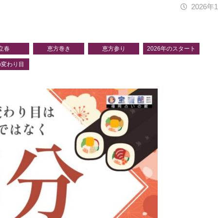
2026年
立春
恵方巻き
恵方参り
2026年のスタート
の変わり目