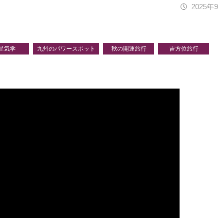
2025年
星気学
九州のパワースポット
秋の開運旅行
吉方位旅行