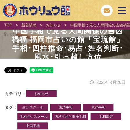
TOP
>
新着情報
>
お知らせ
>
中国手相で見る人間関係の吉凶禍福
中国手相で見る人間関係の吉凶
禍福 福岡市占いの館「宝琉館」
手相･四柱推命･易占･姓名判断･
風水･引っ越し方位
2025年4月20日
カテゴリ
お知らせ
タグ
占いスクール
西洋手相
東洋手相
手相占いスクール
西洋手相と東洋手相
手相鑑定
中国手相