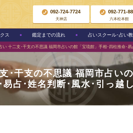
092-724-7724
092-771-8
天神店
六本松本館
クス
鑑定までの流れ
占いスクール･占い
と占い 十二支･干支の不思議 福岡市占いの館「宝琉館」手相･四柱推命･
十二支･干支の不思議 福岡市占い
･易占･姓名判断･風水･引っ