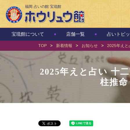
福岡 占いの館 宝琉館
宝琉館について
店舗一覧
占いトピッ
TOP
>
新着情報
>
お知らせ
>
2025年え
2025年えと占い 
柱推命