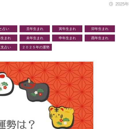
2025
と占い
丑年生まれ
寅年生まれ
卯年生まれ
年生まれ
未年生まれ
申年生まれ
酉年生まれ
二支占い
２０２５年の運勢