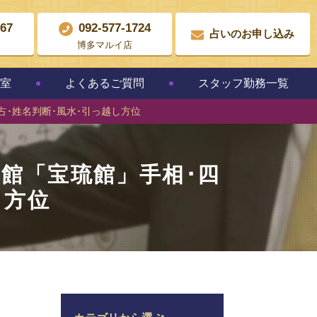
867
092-577-1724
占いのお申し込み
博多マルイ店
教室
よくあるご質問
スタッフ勤務一覧
易占･姓名判断･風水･引っ越し方位
の館「宝琉館」手相･四
越し方位