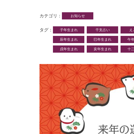
カテゴリ
お知らせ
タグ
子年生まれ
干支占い
え
辰年生まれ
巳年生まれ
午
戌年生まれ
亥年生まれ
十