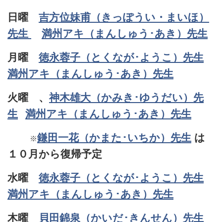
日曜
吉方位妹甫（きっぽうい・まいほ）
先生
満州アキ（まんしゅう･あき）先生
月曜
徳永蓉子（とくなが･ようこ）先生
満州アキ（まんしゅう･あき）先生
火曜 、
神木雄大（かみき･ゆうだい）先
生
満州アキ（まんしゅう･あき）先生
鎌田一花（かまた･いちか）先生
は
※
１０月から復帰予定
水曜
徳永蓉子（とくなが･ようこ）先生
満州アキ（まんしゅう･あき）先生
木曜
貝田錦泉（かいだ･きんせん）先生