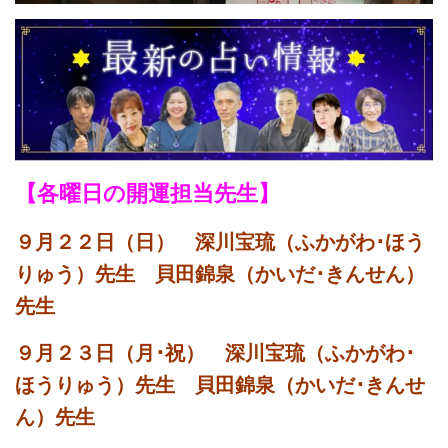
【各曜日の開運担当先生】
９
月２２
日（日） 深川宝琉（ふかがわ･ほう
りゅう）先生 貝田錦泉（かいだ･きんせん）
先生
９月２３
日（月･祝） 深川宝琉（ふかがわ･
ほうりゅう）先生 貝田錦泉（かいだ･きんせ
ん）先生