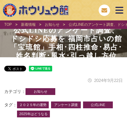
TOP
>
新着情報
>
お知らせ
>
公式LINEのアンケート調査、ドシ
公式LINEのアンケート調査、
ドシドシ応募を 福岡市占いの館
「宝琉館」手相･四柱推命･易占･
姓名判断･風水･引っ越し方位
2024年9月22日
カテゴリ
お知らせ
タグ
２０２５年の運勢
アンケート調査
公式LINE
2025年はどうなる