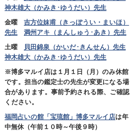
神木雄大（かみき･ゆうだい）先生
金曜
吉方位妹甫（きっぽうい・まいほ）
先生
満州アキ（まんしゅう･あき）先生
土曜
貝田錦泉（かいだ･きんせん）先生
神木雄大（かみき･ゆうだい）先生
※博多マルイ店は１月１日（月）のみ休館
です。担当の鑑定士の先生が変更になる場
合があります。事前予約される際、ご確認
ください。
福岡占いの館「宝琉館」博多マルイ店
は年
中無休（午前１０時～午後９時）