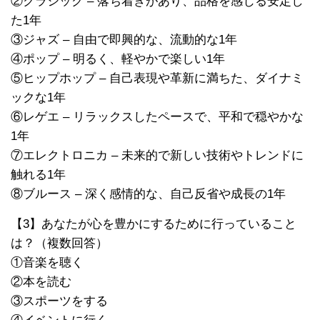
②クラシック – 落ち着きがあり、品格を感じる安定し
た1年
③ジャズ – 自由で即興的な、流動的な1年
④ポップ – 明るく、軽やかで楽しい1年
⑤ヒップホップ – 自己表現や革新に満ちた、ダイナミ
ックな1年
⑥レゲエ – リラックスしたペースで、平和で穏やかな
1年
⑦エレクトロニカ – 未来的で新しい技術やトレンドに
触れる1年
⑧ブルース – 深く感情的な、自己反省や成長の1年
【3】あなたが心を豊かにするために行っていること
は？（複数回答）
①音楽を聴く
②本を読む
③スポーツをする