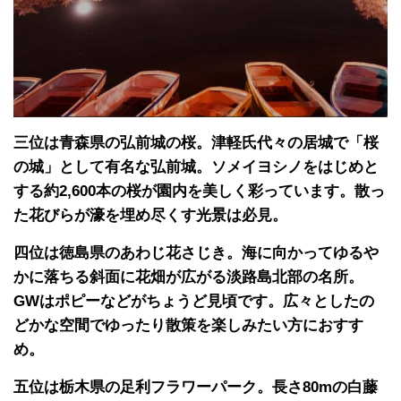
三位は青森県の弘前城の桜。津軽氏代々の居城で「桜
の城」として有名な弘前城。ソメイヨシノをはじめと
する約2,600本の桜が園内を美しく彩っています。散っ
た花びらが濠を埋め尽くす光景は必見。
四位は徳島県のあわじ花さじき。海に向かってゆるや
かに落ちる斜面に花畑が広がる淡路島北部の名所。
GWはポピーなどがちょうど見頃です。広々としたの
どかな空間でゆったり散策を楽しみたい方におすす
め。
五位は栃木県の足利フラワーパーク。長さ80mの白藤