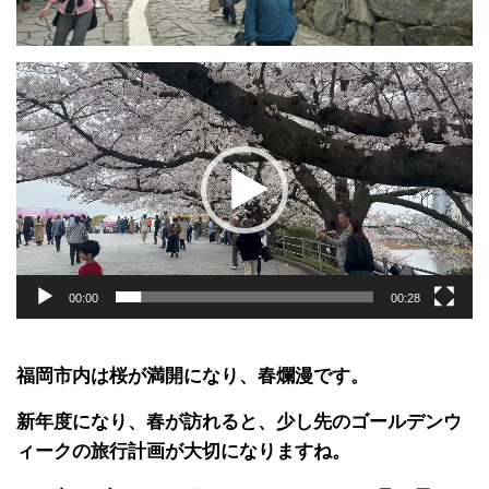
動
画
プ
レ
ー
ヤ
ー
00:00
00:28
福岡市内は桜が満開になり、春爛漫です。
新年度になり、春が訪れると、少し先のゴールデンウ
ィークの旅行計画が大切になりますね。