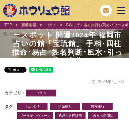
GWに行く吉方旅行お薦めパワ
TOP
>
新着情報
>
コラム
>
GWに行く吉方旅行お薦めパワースポッ
ースポット 開運2024年 福岡市
占いの館「宝琉館」 手相･四柱
推命･易占･姓名判断･風水･引っ
越し方位
2024年4月7日
カテゴリ
コラム
タグ
お水取り
祐気取り
吉方旅行
ゴールデンウィーク
GWの旅行計画
吉方の活用法