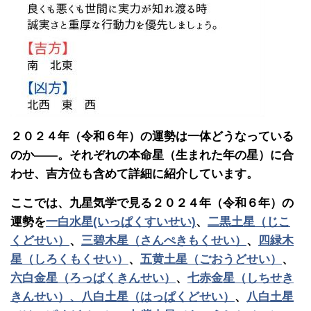
２０２４年（令和６年）の運勢は一体どうなっている
のか――。それぞれの本命星（生まれた年の星）に合
わせ、吉方位も含めて詳細に紹介しています。
ここでは、九星気学で見る２０２４年（令和６年）の
運勢を
一白水星(いっぱくすいせい)
、
二黒土星（じこ
くどせい）
、
三碧木星（さんぺきもくせい）
、
四緑木
星（しろくもくせい）
、
五黄土星（ごおうどせい）
、
六白金星（ろっぱくきんせい）
、
七赤金星（しちせき
きんせい）、八白土星（はっぱくどせい）
、
八白土星