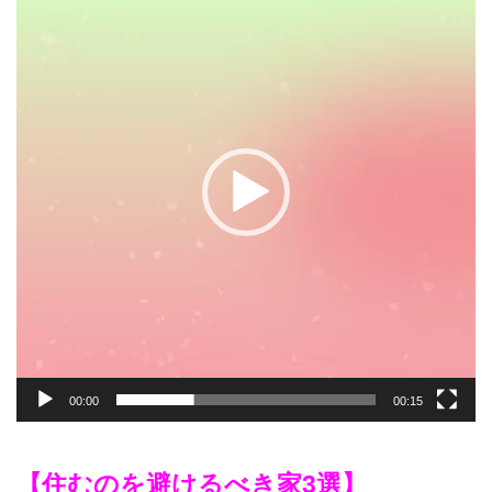
画
プ
レ
ー
ヤ
ー
00:00
00:15
【住むのを避けるべき家3選】