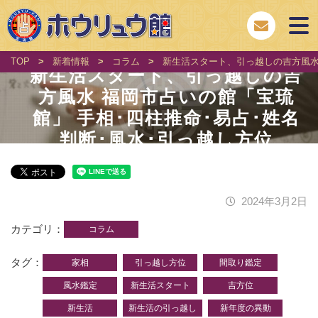
TOP
>
新着情報
>
コラム
>
新生活スタート、引っ越しの吉方風水 
新生活スタート、引っ越しの吉
方風水 福岡市占いの館「宝琉
館」 手相･四柱推命･易占･姓名
判断･風水･引っ越し方位
2024年3月2日
カテゴリ
コラム
タグ
家相
引っ越し方位
間取り鑑定
風水鑑定
新生活スタート
吉方位
新生活
新生活の引っ越し
新年度の異動