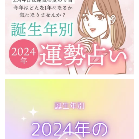
動
画
プ
レ
ー
ヤ
ー