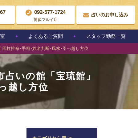
867
092-577-1724
占いのお申し込み
博多マルイ店
教室
よくあるご質問
スタッフ勤務一覧
 四柱推命･手相･姓名判断･風水･引っ越し方位
市占いの館「宝琉館」
引っ越し方位