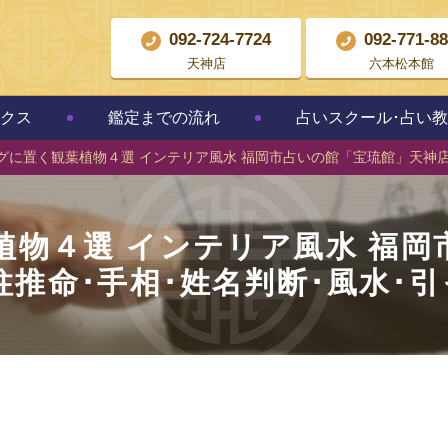
092-724-7724
092-771-8
天神店
六本松本館
クス
鑑定までの流れ
占いスクール･占い
グに置く観葉植物４選 インテリア風水 福岡市占いの館「宝琉館」天神店
植物４選 インテリア風水 福岡
柱推命･手相･姓名判断･風水･