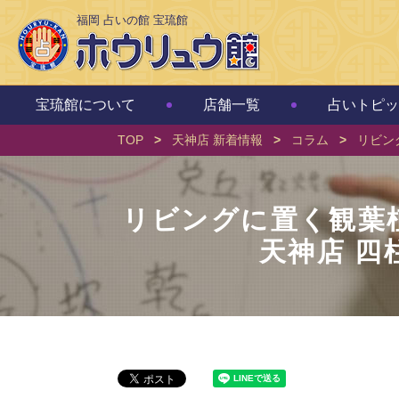
福岡 占いの館 宝琉館
宝琉館について
店舗一覧
占いトピッ
TOP
>
天神店 新着情報
>
コラム
>
リビン
リビングに置く観葉
天神店 四