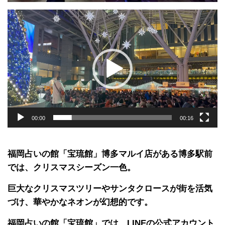
動
画
プ
レ
ー
ヤ
ー
00:00
00:16
福岡占いの館「宝琉館」博多マルイ店がある博多駅前
では、クリスマスシーズン一色。
巨大なクリスマスツリーやサンタクロースが街を活気
づけ、華やかなネオンが幻想的です。
福岡占いの館「宝琉館」では、LINEの公式アカウント