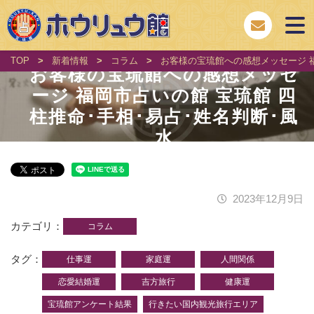
TOP
>
新着情報
>
コラム
>
お客様の宝琉館への感想メッセージ 福
お客様の宝琉館への感想メッセ
ージ 福岡市占いの館 宝琉館 四
柱推命･手相･易占･姓名判断･風
水
2023年12月9日
カテゴリ
コラム
タグ
仕事運
家庭運
人間関係
恋愛結婚運
吉方旅行
健康運
宝琉館アンケート結果
行きたい国内観光旅行エリア