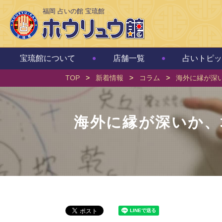
福岡 占いの館 宝琉館
宝琉館について
店舗一覧
占いトピッ
TOP
>
新着情報
>
コラム
>
海外に縁が深い
海外に縁が深いか、