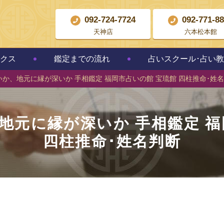
092-724-7724
092-771-8
天神店
六本松本館
クス
鑑定までの流れ
占いスクール･占い
か、地元に縁が深いか 手相鑑定 福岡市占いの館 宝琉館 四柱推命･姓
地元に縁が深いか 手相鑑定 福
四柱推命･姓名判断