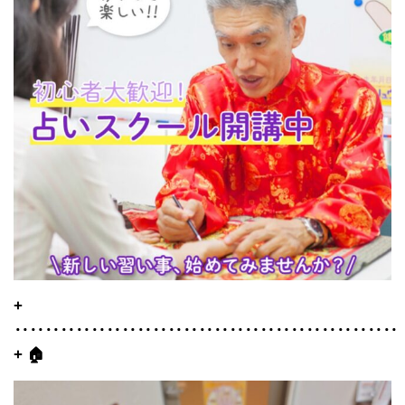
+
‥‥‥‥‥‥‥‥‥‥‥‥‥‥‥‥‥‥‥‥‥‥‥‥‥
+ 🏠