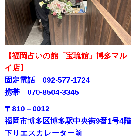
【福岡占いの館「宝琉館」博多マル
イ店】
固定電話 092-577-1724
携帯 070-8504-3345
〒810－0012
福岡市博多区博多駅中央街9番1号4階
下りエスカレーター前