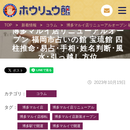
TOP
>
新着情報
>
コラム
>
博多マルイ店リニューアルオープン 福
博多マルイ店リニューアルオー
プン 福岡市占いの館 宝琉館 四
柱推命･易占･手相･姓名判断･風
水･引っ越し方位
2023年10月19日
カテゴリ
コラム
タグ
博多マルイ店
博多マルイ店リニューアル
博多マルイ店移転
博多マルイ店新装オープン
博多駅で開運
博多マルイで開運