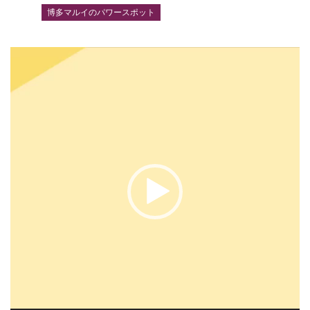
博多マルイのパワースポット
動
画
プ
レ
ー
ヤ
ー