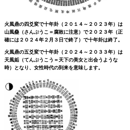
火風鼎の四爻変で十年卦（２０１４～２０２３年）は
山風蠱（さんぷうこ＝腐敗に注意）で２０２３年（正
確には２０２４年２月３日で終了）で十年卦は終了。
火風鼎の五爻変で十年卦（２０２４～２０３３年）は
天風姤（てんぷうこう＝天下の美女と出会うような
時）となり、女性時代の到来を意味します。