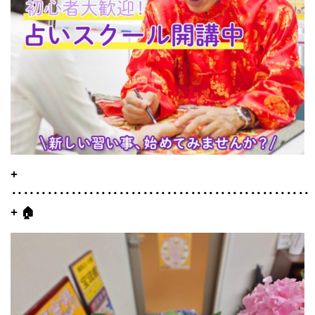
+
‥‥‥‥‥‥‥‥‥‥‥‥‥‥‥‥‥‥‥‥‥‥‥‥‥
+ 🏠