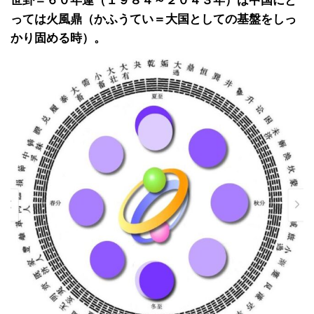
世卦＝６０年運（１９８４～２０４３年）は中国にと
っては火風鼎（かふうてい＝大国としての基盤をしっ
かり固める時）。