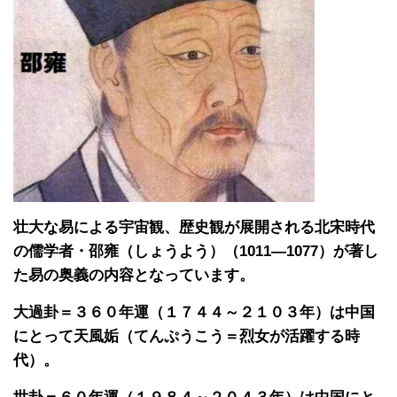
壮大な易による宇宙観、歴史観が展開される北宋時代
の儒学者・邵雍（しょうよう）（1011―1077）が著し
た易の奥義の内容となっています。
大過卦＝３６０年運（１７４４～２１０３年）は中国
にとって天風姤（てんぷうこう＝烈女が活躍する時
代）。