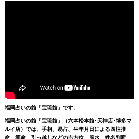
福岡占いの館「宝琉館」です。
福岡占いの館「宝琉館」（六本松本館･天神店･博多マ
ルイ店）では、手相、易占、生年月日による四柱推
命、算命、引っ越しなどの吉方位、風水、姓名判断、