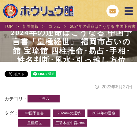
TOP
>
新着情報
>
コラム
>
2024年の運命はこうなる 中国予言
2024年の運命はこうなる 中国予
言書「皇極経世」 福岡市占いの
館 宝琉館 四柱推命･易占･手相･
姓名判断･風水･引っ越し方位
2023年8月27日
カテゴリ
コラム
タグ
中国予言書
2024年の運勢
2024年の運命
皇極経世
三碧木星中宮の年