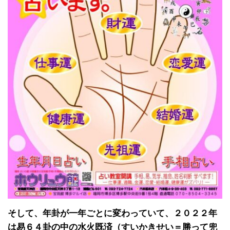
そして、年卦が一年ごとに変わっていて、２０２２年
は易６４卦の中の水火既済（すいかきせい＝勝って兜