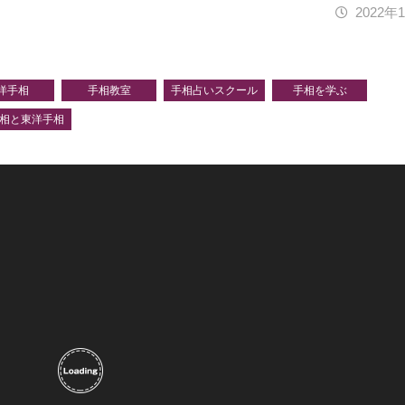
2022年
洋手相
手相教室
手相占いスクール
手相を学ぶ
相と東洋手相