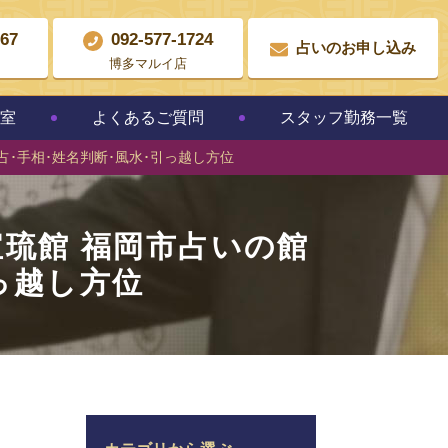
867
092-577-1724
占いのお申し込み
博多マルイ店
教室
よくあるご質問
スタッフ勤務一覧
占･手相･姓名判断･風水･引っ越し方位
琉館 福岡市占いの館
っ越し方位