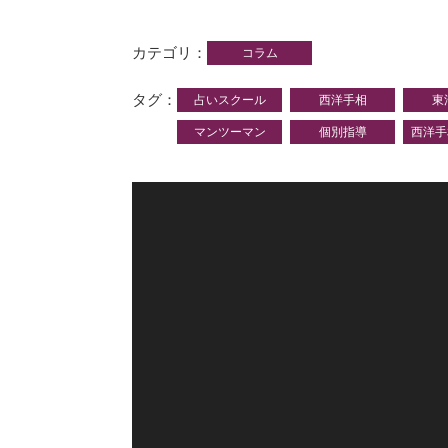
カテゴリ
コラム
タグ
占いスクール
西洋手相
東
マンツーマン
個別指導
西洋手