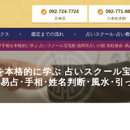
092-724-7724
092-771-8
天神店
六本松本館
クス
鑑定までの流れ
占いスクール･占い
手相を本格的に学ぶ 占いスクール宝琉館 福岡市占いの館 四柱推命･易
を本格的に学ぶ 占いスクール宝
･易占･手相･姓名判断･風水･引