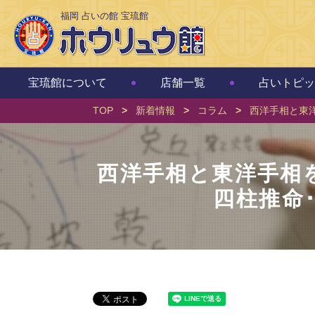
福岡 占いの館 宝琉館
宝琉館について
店舗一覧
占いトピッ
TOP
>
新着情報
>
コラム
>
西洋手相と東洋
西洋手相と東洋手相
四柱推命