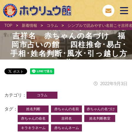
シンプルで読みやすい名前こそ
TOP
>
新着情報
>
コラム
>
シンプルで読みやすい名前こそ吉祥名
吉祥名 赤ちゃんの名づけ 福
岡市占いの館 四柱推命･易占･
手相･姓名判断･風水･引っ越し方
位
2022年9月3日
カテゴリ
コラム
タグ
姓名判断
赤ちゃんの名前
赤ちゃんの名づけ
赤ちゃんの命名
吉祥名
姓名判断教室
キラキラネーム
赤ちゃんネーム